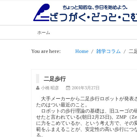
ホーム
You are here:
Home
雑学コラム
二
二足歩行
小橋 昭彦
2001年3月27日
大手メーカーから二足歩行ロボットが発表さ
たのはつい最近のこと。
ロボットの歩行理論の基礎は、旧ユーゴの研
せたと言われている(朝日2月23日)。ZMP（Ze
に力をこめているか、という考え方で、その
範をふまえることが、安定性の高い歩行につ
る。