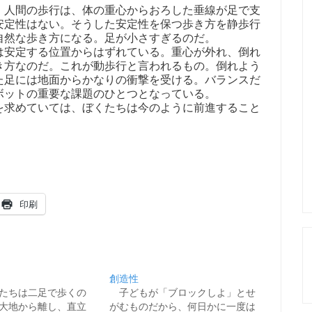
人間の歩行は、体の重心からおろした垂線が足で支
安定性はない。そうした安定性を保つ歩き方を静歩行
自然な歩き方になる。足が小さすぎるのだ。
安定する位置からはずれている。重心が外れ、倒れ
き方なのだ。これが動歩行と言われるもの。倒れよう
た足には地面からかなりの衝撃を受ける。バランスだ
ボットの重要な課題のひとつとなっている。
求めていては、ぼくたちは今のように前進すること
印刷
創造性
たちは二足で歩くの
子どもが「ブロックしよ」とせ
大地から離し、直立
がむものだから、何日かに一度は