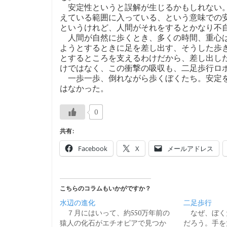
安定性というと誤解が生じるかもしれない。
えている範囲に入っている、という意味での
というけれど、人間がそれをするとかなり不
人間が自然に歩くとき、多くの時間、重心は
ようとするときに足を差し出す、そうした歩
とするところを支えるわけだから、差し出し
けではなく、この衝撃の吸収も、二足歩行ロ
一歩一歩、倒れながら歩くぼくたち。安定を
はなかった。
0
共有:
Facebook
X
メールアドレス
こちらのコラムもいかがですか？
水辺の進化
二足歩行
７月にはいって、約550万年前の
なぜ、ぼく
猿人の化石がエチオピアで見つか
だろう。手を