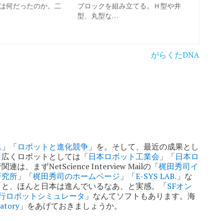
は何だったのか。二
ブロックを組み立てる。Ｈ型や井
型、丸型な…
がらくたDNA
集
」「
ロボットと進化競争
」を。そして、最近の成果とし
。広くロボットとしては「
日本ロボット工業会
」「
日本ロ
ずNetScience Interview Mailの「
梶田秀司イ
研究所
」「
梶田秀司のホームページ
」「
E-SYS LAB.
」な
うと、ほんと日本は進んでいるなあ、と実感。「
SFオン
歩行ロボットシミュレータ
」なんてソフトもあります。海
ratory
」をあげておきましょうか。