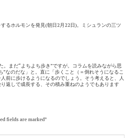
するホルモンを発見(朝日2月22日)。ミシュランの三ツ
。
た。まだ“よちよち歩き”ですが。コラムを読みながら思
ち”なのだな」と。直に「歩くこと（＝倒れそうになるこ
一人前に歩けるようになるのでしょう。そう考えると、人
繰り返しで成長する、その積み重ねのようでもあります
red fields are marked*