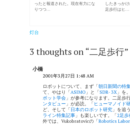
ったと報道された。現在有力にな
したきっかけ
りつつ…
足歩行はヒ…
投
灯台
稿
ナ
3 thoughts on “
二足歩行
”
ビ
ゲ
小橋
ー
2001年3月27日 1:48 AM
シ
ロボットについて、まず「
朝日新聞の特
て、やはり「
ASIMO
」と「
SDR- 3X
」を
ョ
ボット学会
」が参考になります。二足歩行関連は、ま
ンタビュー
」が必読。「
ヒューマノイド
ン
ど、そして「
日本のロボット研究
」を追
ライン特集記事
」も楽しいです。「
2足
外では、Vukobratovicの「
Robotics Labo