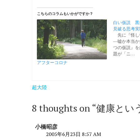
こちらのコラムもいかがですか？
白い仮説 黒
見破る思考実
先に『怪し
―嘘か本当か
つの仮説』を
題が「ニ…
アフターコロナ
投
超大陸
稿
ナ
8 thoughts on “
健康とい
ビ
ゲ
小橋昭彦
ー
2005年6月23日 8:57 AM