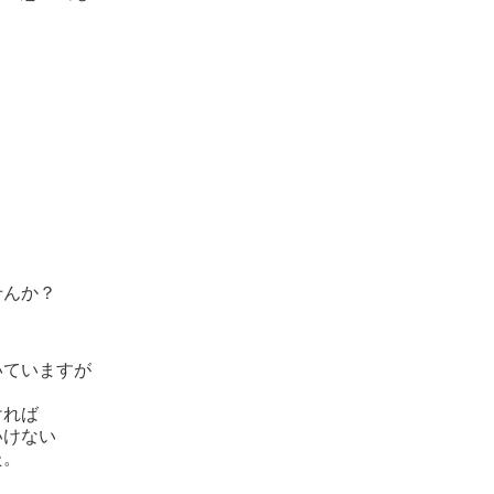
？
せんか？
いていますが
ければ
いけない
た。