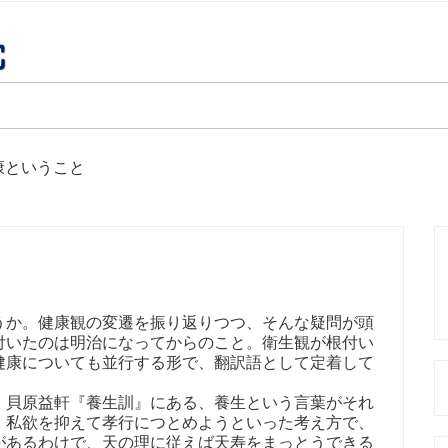
康ということ
うか。健康観の変遷を振り返りつつ、そんな疑問が頭
付いたのは明治になってからのこと。衛生観が根付い
健康についても並行する形で、翻訳語として定着して
。貝原益軒『養生訓』にある、養生という言葉がそれ
、私欲を抑えて孝行につとめようといった考え方で、
があるわけで、天の理に従えば天寿をまっとうできる