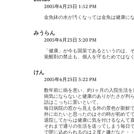
2005年6月23日 1:52 PM
金魚鉢の水が汚くなっては金魚は健康に
みうらん
2005年6月23日 3:20 PM
「健康」が今も国策であるというのは、
覚醒剤の禁止も、個人を守るためではな
けん
2005年6月23日 3:22 PM
数年前に病を患い、約1ヶ月の入院生活を
病気にならないと健康のありがたさが判
話はこっちに置いといて。
毎日病院の窓から見える外の景色が新鮮
外に出たいと思ったのはその時が初めて
退院してからは健康に気を付けるなんて
それまで通りの生活を送ってしまう毎日
で閉じ込められるのは２度と嫌だなと・