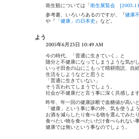
シ
衛生観については「
衛生展覧会 [2003.11.
ョ
参考書、いろいろあるのですが、『
健康
や『
「健康」の日本史
』など。
ン
よう
2005年6月23日 10:49 AM
今の時代、「普通に生きていく」と
随分と不健康になってしまうような気が
いっそ田舎の山にこもって晴耕雨読、自
生活をしようなどと思うと
「普通に生きていない」
そう言われてしまうでしょう。
社会が不健康だと言う事に深く共感しま
昨年、年一回の健康診断で血糖値が高い
「健康」という事に事の外、気を使うよ
お酒を減らしたり食べる物を選んでみた
食べたい物を食べたいだけ食べられない
健康では無いという事なのでしょう。