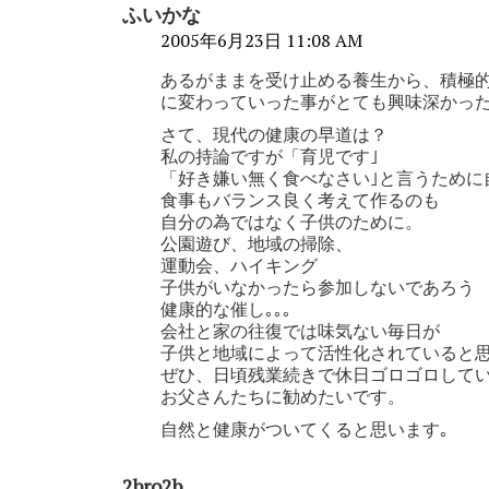
ふいかな
2005年6月23日 11:08 AM
あるがままを受け止める養生から、積極
に変わっていった事がとても興味深かった
さて、現代の健康の早道は？
私の持論ですが「育児です｣
「好き嫌い無く食べなさい｣と言うために
食事もバランス良く考えて作るのも
自分の為ではなく子供のために。
公園遊び、地域の掃除、
運動会、ハイキング
子供がいなかったら参加しないであろう
健康的な催し｡｡｡
会社と家の往復では味気ない毎日が
子供と地域によって活性化されていると思
ぜひ、日頃残業続きで休日ゴロゴロして
お父さんたちに勧めたいです。
自然と健康がついてくると思います｡
2bro2b