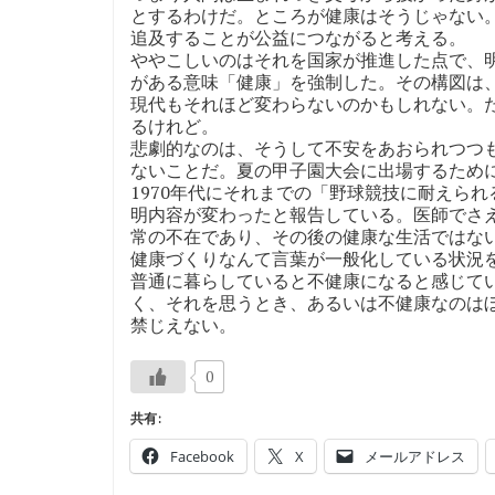
とするわけだ。ところが健康はそうじゃない
追及することが公益につながると考える。
ややこしいのはそれを国家が推進した点で、
がある意味「健康」を強制した。その構図は
現代もそれほど変わらないのかもしれない。
るけれど。
悲劇的なのは、そうして不安をあおられつつ
ないことだ。夏の甲子園大会に出場するため
1970年代にそれまでの「野球競技に耐えら
明内容が変わったと報告している。医師でさ
常の不在であり、その後の健康な生活ではな
健康づくりなんて言葉が一般化している状況
普通に暮らしていると不健康になると感じて
く、それを思うとき、あるいは不健康なのは
禁じえない。
0
共有:
Facebook
X
メールアドレス