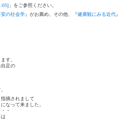
03]
」をご参照ください。
不安の社会学
』がお薦め。その他、『
健康観にみる近代
』
します。
給自足の
す。
と指摘されまして
うになって来ました。
り・・
事は