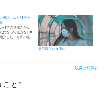
い仮説―ニセ科学を
験
い科学の見抜きかた
気になって仕方ない8
紹介した。今回の副
病気観という病い
現実と想像と
うこと
”