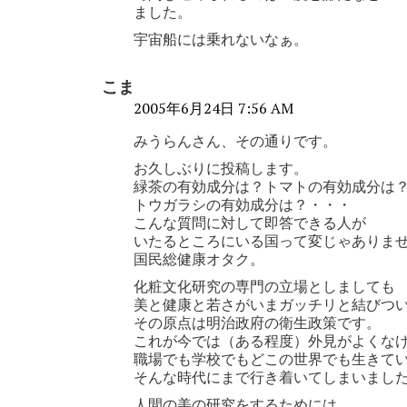
ました。
宇宙船には乗れないなぁ。
こま
2005年6月24日 7:56 AM
みうらんさん、その通りです。
お久しぶりに投稿します。
緑茶の有効成分は？トマトの有効成分は
トウガラシの有効成分は？・・・
こんな質問に対して即答できる人が
いたるところにいる国って変じゃありま
国民総健康オタク。
化粧文化研究の専門の立場としましても
美と健康と若さがいまガッチリと結びつ
その原点は明治政府の衛生政策です。
これが今では（ある程度）外見がよくな
職場でも学校でもどこの世界でも生きて
そんな時代にまで行き着いてしまいまし
人間の美の研究をするためには