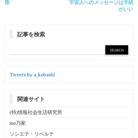
投
塵
宇宙人へのメッセージは手紙
稿
がいい
ナ
ビ
記事を検索
ゲ
ー
シ
ョ
Tweets by a_kobashi
ン
関連サイト
(特)情報社会生活研究所
iso乃家
ソシエテ・リベルテ