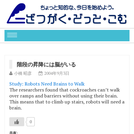
階段の昇降には脳がいる
小橋 昭彦
2004年9月3日
Study: Robots Need Brains to Walk
The researchers found that cockroaches can’t walk
over ramps and barriers without using their brain.
This means that to climb up stairs, robots will need a
brain.
0
共有: