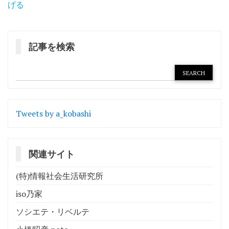
稿
げる
ナ
ビ
記事を検索
ゲ
ー
シ
ョ
Tweets by a_kobashi
ン
関連サイト
(特)情報社会生活研究所
iso乃家
ソシエテ・リベルテ