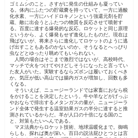
ゴミムシのこと。さすがに発生の仕組みも凝ってい
る。体内にふたつの貯蔵嚢を持っていて、一方に過酸
化水素、一方にハイドロキノンという強還元剤を貯
蔵、敵に出会うとふたつの物質を反応させて噴射す
る。百度に達する爆発的な反応。ロケットと同じ原理
というから、よく爆発もせず進化したものだ。現在は
飛ばないが、将来さらに進化してロケットのように逃
げ出すこともあるのかないのか。そうなるとへっぴり
虫などとゆったり眺めてもいられない。
人間の場合はそこまで激烈ではないが、高校時代、
マッチで火をつけてやけどしそうになったと言ってい
た友人がいた。実験するならズボンは履いておくべき
か。気圧が低い高山では腸内ガスが増加し、回数も多
くなる。
そういえば、ニュージーランドでは家畜におなら税
をかけることを決定したという。牛や羊などがげっぷ
やおならで排出するメタンガスの量が、ニュージーラ
ンド全体で発生する温室効果ガスの半分に達すると推
測されているからだ。羊が人口の十倍になる国のこ
と、対策もたいへんである。
マヌ法典からロケット技術、地球温暖化まで。御鳴
らしも、探れば奥が深い。百日の説法屁ひとつとは言