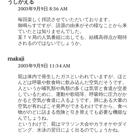
うしがえる
2003年9月9日 8:36 AM
毎回楽しく拝読させていただいております。
御鳴らすですが、語源の由来がその様なことから来
ていたとは知りませんでした。
某ＴＶ局の人気番組に出しても、結構高得点が期待
されるのではないでしょうか。
rnakaji
2003年9月9日 11:34 AM
屁は体内で発生したガスといわれていますが、ほと
んどは呼吸や飲食時に飲み込んだ空気だそうです。
人というか哺乳類や鳥類の多くは気管と食道が交差
しているために、運動や歌唱等、呼吸時に圧力がか
かると空気が食道に入るようです。肺にある大量の
空気が有ればこそ発声ができるわけですから、食べ
物がのどに詰まる危険と引き替えても必要な機能な
んでしょうね。
というわけで、屁はマラソン大会やカラオケやダイ
ビング、水泳の翌日によく出るのでしょうかね。