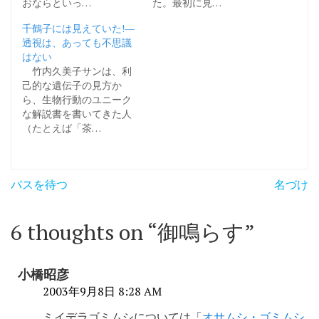
おならといっ…
た。最初に見…
千鶴子には見えていた!―
透視は、あっても不思議
はない
竹内久美子サンは、利
己的な遺伝子の見方か
ら、生物行動のユニーク
な解説書を書いてきた人
（たとえば「茶…
投
バスを待つ
名づけ
稿
ナ
6 thoughts on “
御鳴らす
”
ビ
ゲ
小橋昭彦
ー
2003年9月8日 8:28 AM
ミイデラゴミムシについては「
オサムシ・ゴミムシ