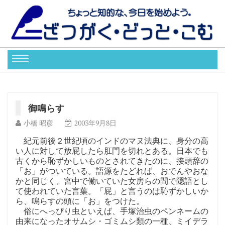
御鳴らす
小橋 昭彦
2003年9月8日
紀元前後２世紀頃のインドのマヌ法典に、身分の高
い人に対して放屁したら肛門を切れとある。日本でも
古くから恥ずかしいものとされてきたのに、接頭辞の
「お」がついている。語源をたどれば、おでんやおな
かと同じく、宮中で働いていた女房らの間で隠語とし
て使われていた言葉。「屁」と言うのは恥ずかしいか
ら、鳴らすの頭に「お」をつけた。
俗にへっぴり虫といえば、手塚治虫のペンネームの
由来になったオサムシ・ゴミムシ類の一種、ミイデラ