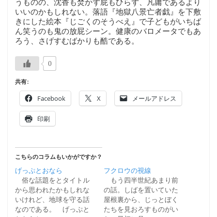
うものの、沈香も焚かず屁もひらず、凡庸であるより
いいのかもしれない。落語『地獄八景亡者戯』を下敷
きにした絵本『じごくのそうべえ』で子どもがいちば
ん笑うのも鬼の放屁シーン。健康のバロメータでもあ
ろう、さげすむばかりも酷である。
0
共有:
Facebook
X
メールアドレス
印刷
こちらのコラムもいかがですか？
げっぷとおなら
フクロウの視線
俗な話題をとタイトル
もう四半世紀あまり前
から思われたかもしれな
の話。しばを置いていた
いけれど、地球を守る話
屋根裏から、じっとぼく
なのである。 げっぷと
たちを見おろすものがい