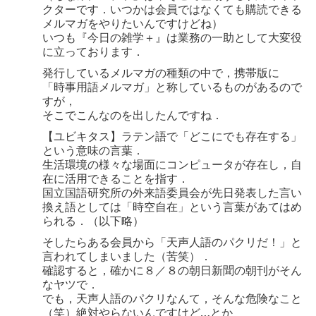
クターです．いつかは会員ではなくても購読できる
メルマガをやりたいんですけどね）
いつも『今日の雑学＋』は業務の一助として大変役
に立っております．
発行しているメルマガの種類の中で，携帯版に
「時事用語メルマガ」と称しているものがあるので
すが，
そこでこんなのを出したんですね．
【ユビキタス】ラテン語で「どこにでも存在する」
という意味の言葉．
生活環境の様々な場面にコンピュータが存在し，自
在に活用できることを指す．
国立国語研究所の外来語委員会が先日発表した言い
換え語としては「時空自在」という言葉があてはめ
られる．（以下略）
そしたらある会員から「天声人語のパクリだ！」と
言われてしまいました（苦笑）．
確認すると，確かに８／８の朝日新聞の朝刊がそん
なヤツで．
でも，天声人語のパクリなんて，そんな危険なこと
（笑）絶対やらないんですけど…とか