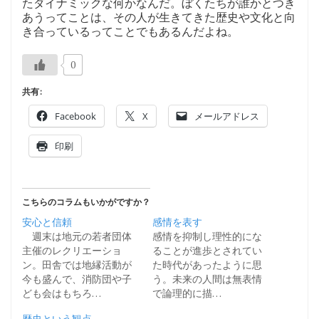
たダイナミックな何かなんだ。ぼくたちが誰かとつき
あうってことは、その人が生きてきた歴史や文化と向
き合っているってことでもあるんだよね。
0
共有:
Facebook
X
メールアドレス
印刷
こちらのコラムもいかがですか？
安心と信頼
感情を表す
週末は地元の若者団体
感情を抑制し理性的にな
主催のレクリエーショ
ることが進歩とされてい
ン。田舎では地縁活動が
た時代があったように思
今も盛んで、消防団や子
う。未来の人間は無表情
ども会はもちろ…
で論理的に描…
歴史という観点