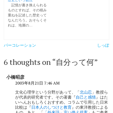
記憶が書き換えられる
ものとすれば、その積み
重ねを記述した歴史って
なんだろう。おそらくそ
れは、地層の…
投
パーコレーション
しっぽ
稿
ナ
6 thoughts on “
自分って何
”
ビ
ゲ
小橋昭彦
ー
2003年8月21日 7:46 AM
シ
文化心理学という分野があって、「
北山忍
」教授ら
が代表的研究者です。その著書『
自己と感情
』はた
ョ
いへんおもしろくおすすめ。コラムで引用した日米
比較は『
日本人のしつけと教育
』の東洋教授による
ン
もの。あと、「
「外来語」言い換え提案
」もご参考