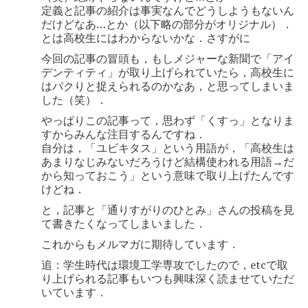
定義と記事の紹介は事実なんでどうしようもないん
だけどなあ…とか（以下略の部分がオリジナル）．
とは高校生にはわからないかな．さすがに
今回の記事の冒頭も，もしメジャーな新聞で「アイ
デンティティ」が取り上げられていたら，高校生に
はパクりと捉えられるのかなあ，と思ってしまいま
した（笑）．
やっぱりこの記事って，思わず「くすっ」となりま
すからみんな注目するんですね．
自分は，「ユビキタス」という用語が，「高校生は
あまりなじみないだろうけど結構使われる用語→だ
から知っておこう」という意味で取り上げたんです
けどね．
と，記事と「通りすがりのひとみ」さんの投稿を見
て書きたくなってしまいました．
これからもメルマガに期待しています．
追：学生時代は環境工学専攻でしたので，etcで取
り上げられる記事もいつも興味深く読ませていただ
いています．