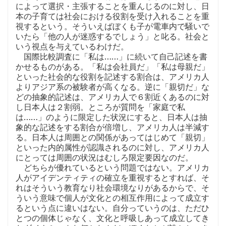
によって選択・主張することを重んじるのに対し、日
本の子育ては社会における役割を受け入れることを重
視するという。そういえばぼくも子が電車内で騒いで
いたら「他の人が迷惑するでしょう」と叱る。社会と
いう視点を与えているわけだ。
国際比較調査に「私は……」に続いて自己記述を書
かせるものがある。「私は会社員だ」「私は母親だ」
といった社会的な役割を記述する割合は、アメリカ人
よりアジア系の被験者が高くなる。逆に「親切だ」な
どの抽象的記述は、アメリカ人で６割近くあるのに対
し日本人は２割弱。ところが質問を「家庭で私
は……」のように限定した状況にすると、日本人は抽
象的な記述をする割合が倍増し、アメリカ人は半減す
る。日本人は周囲との関係があってはじめて「親切」
といった内的属性が認識されるのに対し、アメリカ人
にとっては周囲の状況はむしろ限定要因なのだ。
どちらが優れているという問題ではない。アメリカ
人がアイデンティティの確立を重視するとすれば、そ
れはそういう教育なり社会環境なりがあるからで、そ
ういう意味で個人が文化との相互作用によって成立す
るという点に違いはない。自分っていうのは、ただひ
とつの個体じゃなく、文化と呼吸しあって成立してき