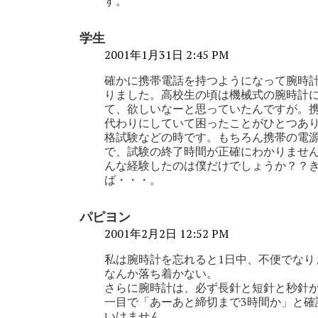
す。
学生
2001年1月31日 2:45 PM
確かに携帯電話を持つようになって腕時
りました。高校生の頃は機械式の腕時計
て、欲しいなーと思っていたんですが。
代わりにしていて困ったことがひとつあ
格試験などの時です。もちろん携帯の電
で、試験の終了時間が正確にわかりませ
んな経験したのは僕だけでしょうか？？
ば・・・。
パピヨン
2001年2月2日 12:52 PM
私は腕時計を忘れると1日中、不便でなり
なんか落ち着かない。
さらに腕時計は、必ず長針と短針と秒針
一目で「あーあと締切まで3時間か」と確
いけません。