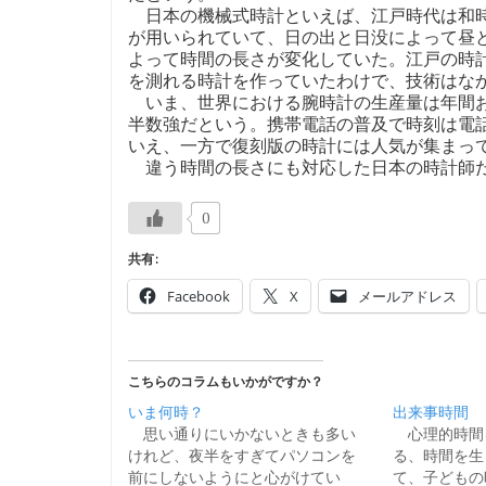
日本の機械式時計といえば、江戸時代は和時
が用いられていて、日の出と日没によって昼
よって時間の長さが変化していた。江戸の時
を測れる時計を作っていたわけで、技術はな
いま、世界における腕時計の生産量は年間およ
半数強だという。携帯電話の普及で時刻は電
いえ、一方で復刻版の時計には人気が集まっても
違う時間の長さにも対応した日本の時計師だ
0
共有:
Facebook
X
メールアドレス
こちらのコラムもいかがですか？
いま何時？
出来事時間
思い通りにいかないときも多い
心理的時間
けれど、夜半をすぎてパソコンを
る、時間を生
前にしないようにと心がけてい
て、子どもの