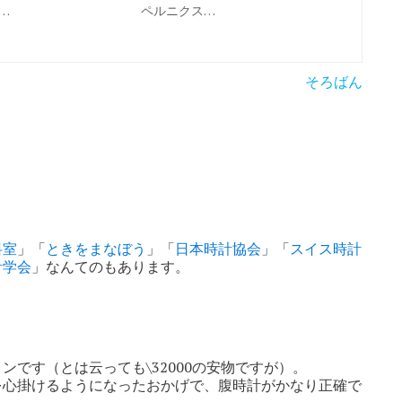
…
ペルニクス…
そろばん
料室
」「
ときをまなぼう
」「
日本時計協会
」「
スイス時計
計学会
」なんてのもあります。
です（とは云っても\32000の安物ですが）。
を心掛けるようになったおかげで、腹時計がかなり正確で