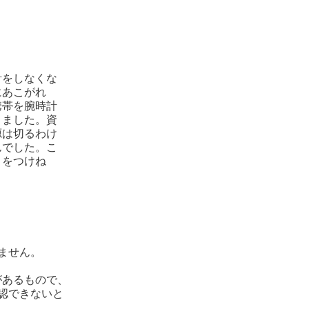
計をしなくな
にあこがれ
携帯を腕時計
りました。資
源は切るわけ
んでした。こ
きをつけね
ません。
があるもので、
認できないと