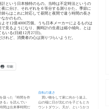
計という日本独特のもの。当時は不定時法というの
と夜に分け、それぞれを６等分する測りかた。季節に
計師らはこれに対応して昼間と夜間で違う時間の長さ
かなかのもの。
そ12億4000万個。うち日本メーカーによるものは
話で見るようになり、腕時計の生産は縮小傾向。とは
いる(日経12月27日)。
けれど、消費者の心は測りづらいようだ。
印刷
自転の速さ
を扱った『時間を作
買い物をして家に向かう途上、
きる』を読んでい
山の端に日が沈むのを子どもとカ
時間は出来事時間だ
ウントダウン。天が、というかコ