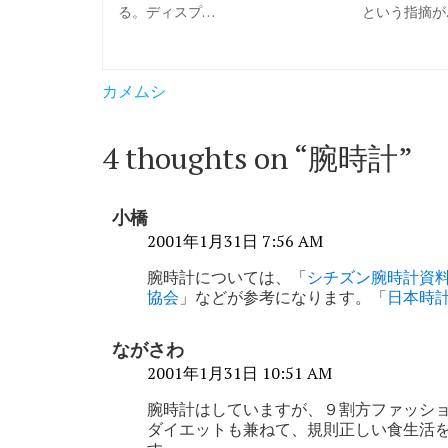
る。ディスプ…
という指摘が
投
カメムシ
稿
ナ
4 thoughts on “
腕時計
”
ビ
ゲ
小橋
ー
2001年1月31日 7:56 AM
シ
腕時計については、「
シチズン腕時計資
協会
」などが参考になります。「
日本時
ョ
ン
ながさわ
2001年1月31日 10:51 AM
腕時計はしていますが、９割方ファッション
ダイエットも兼ねて、規則正しい食生活