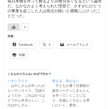
毎日本物を作って飾るより20食分安くなるという論理
だ。なかなかよく考えられた理屈で、さすがにひとつ
の事業を起こした人は視点が鋭いと感慨にふけったこ
とだった。
0
共有:
Facebook
X
メールアドレス
印刷
こちらのコラムもいかがですか？
ハヤシライス
加える、加えない
はやしさんが作ったか
子どもが通う児童館の
らハヤシライス。冗談の
誕生パーティにきんとん
ようだが、こればかりは
を作っていくことにな
どうやら本当らしい。こ
り、生協にくちなしを買
のはやしさん…
いにいく。黄色…