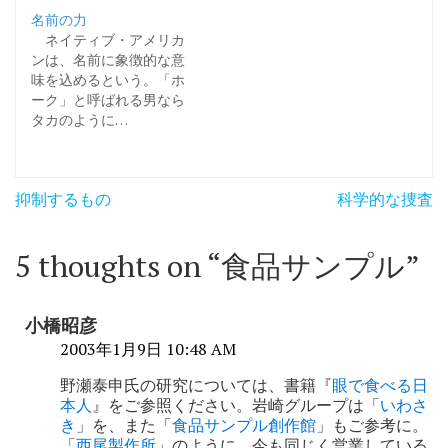
名前の力
ネイティブ・アメリカ
ンは、名前に象徴的な意
味を込めるという。「ホ
ーク」と呼ばれる男なら
タカのように…
投
抑制するもの
科学的な捜査
稿
ナ
5 thoughts on “
食品サンプル
”
ビ
ゲ
小橋昭彦
ー
2003年1月9日 10:48 AM
シ
野瀬泰申氏の研究については、書籍『
眼で食べる日
本人
』をご参照ください。岩崎グループは「
いわさ
ョ
き
」を、また「
食品サンプル創作館
」もご参考に。
「
西尾製作所
」のように、今も同じく営業している