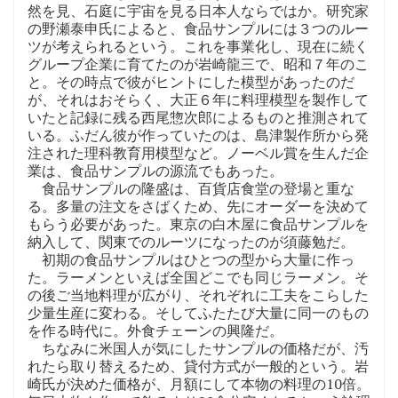
然を見、石庭に宇宙を見る日本人ならではか。研究家
の野瀬泰申氏によると、食品サンプルには３つのルー
ツが考えられるという。これを事業化し、現在に続く
グループ企業に育てたのが岩崎龍三で、昭和７年のこ
と。その時点で彼がヒントにした模型があったのだ
が、それはおそらく、大正６年に料理模型を製作して
いたと記録に残る西尾惣次郎によるものと推測されて
いる。ふだん彼が作っていたのは、島津製作所から発
注された理科教育用模型など。ノーベル賞を生んだ企
業は、食品サンプルの源流でもあった。
食品サンプルの隆盛は、百貨店食堂の登場と重な
る。多量の注文をさばくため、先にオーダーを決めて
もらう必要があった。東京の白木屋に食品サンプルを
納入して、関東でのルーツになったのが須藤勉だ。
初期の食品サンプルはひとつの型から大量に作っ
た。ラーメンといえば全国どこでも同じラーメン。そ
の後ご当地料理が広がり、それぞれに工夫をこらした
少量生産に変わる。そしてふたたび大量に同一のもの
を作る時代に。外食チェーンの興隆だ。
ちなみに米国人が気にしたサンプルの価格だが、汚
れたら取り替えるため、貸付方式が一般的という。岩
崎氏が決めた価格が、月額にして本物の料理の10倍。