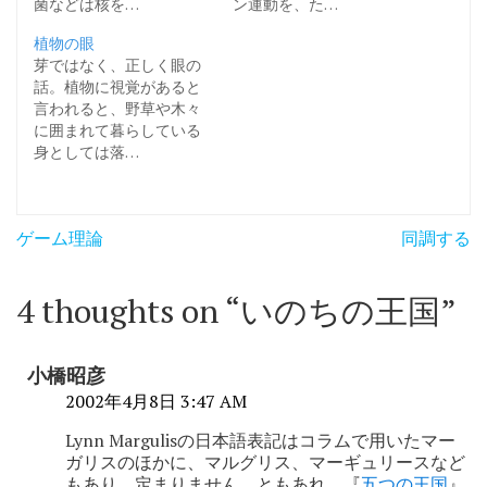
菌などは核を…
ン運動を、た…
植物の眼
芽ではなく、正しく眼の
話。植物に視覚があると
言われると、野草や木々
に囲まれて暮らしている
身としては落…
投
ゲーム理論
同調する
稿
ナ
4 thoughts on “
いのちの王国
”
ビ
ゲ
小橋昭彦
ー
2002年4月8日 3:47 AM
シ
Lynn Margulisの日本語表記はコラムで用いたマー
ガリスのほかに、マルグリス、マーギュリースなど
ョ
もあり、定まりません。ともあれ、『
五つの王国
』