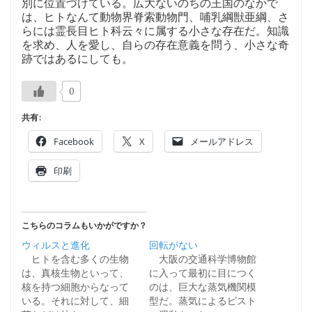
別に位置づけている。広大ないのちの王国のなかで
は、ヒトなんて動物界脊索動物門、哺乳綱獣亜綱、さ
らには霊長目ヒト科云々に属する小さな存在だ。知識
を求め、人を愛し、自らの存在意義を問う、小さな奇
跡ではあるにしても。
0
共有:
Facebook
X
メールアドレス
印刷
こちらのコラムもいかがですか？
ウィルスと進化
回転がない
ヒトを含む多くの生物
大阪の交通科学博物館
は、真核生物といって、
に入って最初に目につく
核を持つ細胞からなって
のは、巨大な蒸気機関模
いる。それに対して、細
型だ。蒸気によるピスト