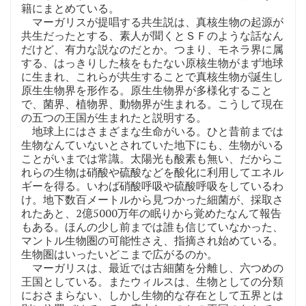
籍にまとめている。
マーガリスが提唱する共生説は、真核生物の起源が
共生だったとする、素人が聞くとＳＦのような話なん
だけど、有力な説なのだとか。つまり、モネラ界に属
する、はっきりした核をもたない原核生物がまず地球
に生まれ、これらが共生することで真核生物が誕生し
原生生物界を形作る。原生生物界が多様化すること
で、菌界、植物界、動物界が生まれる。こうして現在
の五つの王国が生まれたと説明する。
地球上にはさまざまな生命がいる。ひと昔前までは
生物なんていないとされていた地下にも、生物がいる
ことがいまでは常識。太陽光も酸素も無い、だからこ
れらの生物は硝酸や硫酸などを酸化に利用してエネル
ギーを得る。いわば硝酸呼吸や硫酸呼吸をしているわ
け。地下数百メートルから見つかった細菌が、採取さ
れたあと、2億5000万年の眠りから覚めたなんて報告
もある。ほんの少し前までは誰も信じていなかった、
マントル生物圏の可能性さえ、指摘され始めている。
生物圏はいったいどこまで広がるのか。
マーガリスは、最近では古細菌を分離し、六つめの
王国としている。またウィルスは、生物としての分類
におさまらない、しかし生物的な存在として五界とは