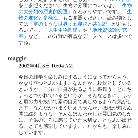
をご参照ください。生物の分類については、「
生物
ン
の大分類の歴史的変遷
」がわかりやすいです。「
生
物の進化と多様性
」もご参照ください。読み物とし
ては「
掌のような世界：五界説と共生説
」がおもし
ろいです。「
原生生物図鑑
」や「
地球資源論研究
室
」など、この分野の有益なデータベースは多いで
すね。
maggie
2002年4月8日 10:04 AM
今日の雑学を楽しみにするようになってからもう、
かなり立つと思います。なんだか、殺伐としている
というか、自分に自身があるように振舞うことにち
ょっとつかれているというか、そんなときに、ふっ
と肩の力を抜いて素の自分で楽しめるような気がし
ます。なんだかうまくいえませんが、ほほが知らぬ
間に緩むような、そんなほんわかした雰囲気のなか
に、子供のころに感じていた大切なことを思い出せ
る、とても感謝しています。これからも、楽しみに
しています。