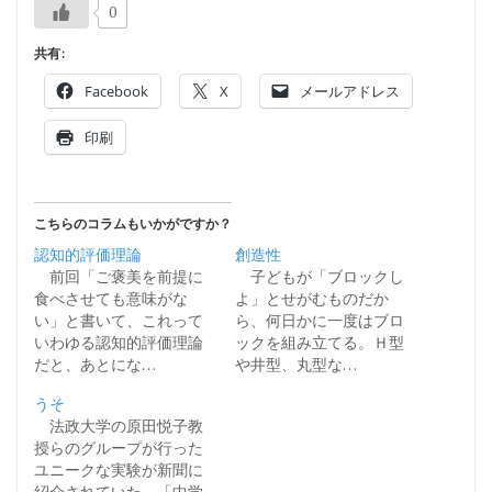
0
共有:
Facebook
X
メールアドレス
印刷
こちらのコラムもいかがですか？
認知的評価理論
創造性
前回「ご褒美を前提に
子どもが「ブロックし
食べさせても意味がな
よ」とせがむものだか
い」と書いて、これって
ら、何日かに一度はブロ
いわゆる認知的評価理論
ックを組み立てる。Ｈ型
だと、あとにな…
や井型、丸型な…
うそ
法政大学の原田悦子教
授らのグループが行った
ユニークな実験が新聞に
紹介されていた。「中学