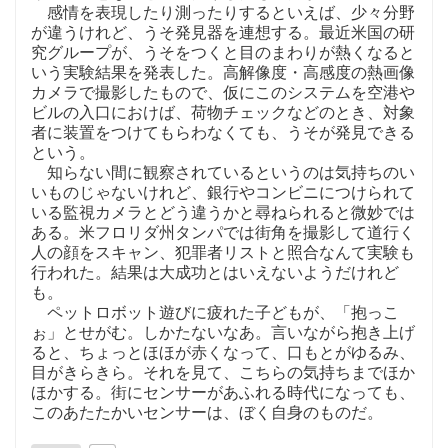
感情を表現したり測ったりするといえば、少々分野
が違うけれど、うそ発見器を連想する。最近米国の研
究グループが、うそをつくと目のまわりが熱くなると
いう実験結果を発表した。高解像度・高感度の熱画像
カメラで撮影したもので、仮にこのシステムを空港や
ビルの入口におけば、荷物チェックなどのとき、対象
者に装置をつけてもらわなくても、うそが発見できる
という。
知らない間に観察されているというのは気持ちのい
いものじゃないけれど、銀行やコンビニにつけられて
いる監視カメラとどう違うかと尋ねられると微妙では
ある。米フロリダ州タンパでは街角を撮影して道行く
人の顔をスキャン、犯罪者リストと照合なんて実験も
行われた。結果は大成功とはいえないようだけれど
も。
ペットロボット遊びに疲れた子どもが、「抱っこ
ぉ」とせがむ。しかたないなあ。言いながら抱き上げ
ると、ちょっとほほが赤くなって、口もとがゆるみ、
目がきらきら。それを見て、こちらの気持ちまでほか
ほかする。街にセンサーがあふれる時代になっても、
このあたたかいセンサーは、ぼく自身のものだ。