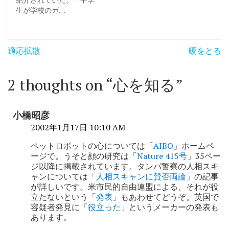
生が学校のガ…
投
適応拡散
暖をとる
稿
ナ
2 thoughts on “
心を知る
”
ビ
ゲ
小橋昭彦
ー
2002年1月17日 10:10 AM
シ
ペットロボットの心については「
AIBO
」ホームペ
ージで。うそと顔の研究は「
Nature 415号
」35ペー
ョ
ジ以降に掲載されています。タンパ警察の人相スキ
ャンについては「
人相スキャンに賛否両論
」の記事
ン
が詳しいです。米市民的自由連盟による、それが役
立たないという「
発表
」もあわせてどうぞ。英国で
容疑者発見に「
役立った
」というメーカーの発表も
あります。