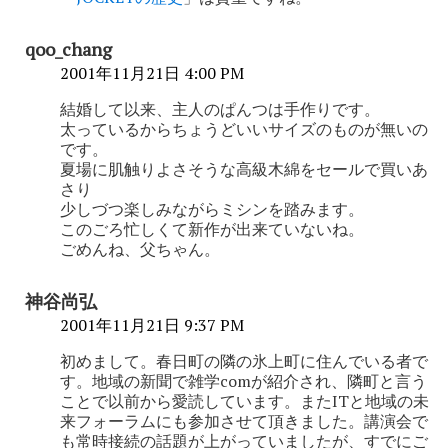
ン
qoo_chang
2001年11月21日 4:00 PM
結婚して以来、主人のぱんつは手作りです。
太っているからちょうどいいサイズのものが無いの
です。
夏場に肌触りよさそうな高級木綿をセールで買いあ
さり
少しづつ楽しみながらミシンを踏みます。
このごろ忙しくて新作が出来ていないね。
ごめんね、父ちゃん。
神谷尚弘
2001年11月21日 9:37 PM
初めまして。春日町の隣の氷上町に住んでいる者で
す。地域の新聞で雑学comが紹介され、隣町と言う
ことで以前から愛読しています。またITと地域の未
来フォーラムにも参加させて頂きました。講演会で
も常時接続の話題が上がっていましたが、すでにご