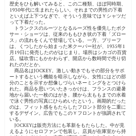
歴史をひも解いてみると、この二種類、ほぼ同時期、
1930年代に生まれたらしい。それまでの男性の下着
といえば上下つなぎで、そういう意味ではＹシャツだ
って下着だった。
トランクスのルーツとなるルーズ性を優先したボク
サー・ショーツは、従来のももひき状の下着「ズロー
ス」の流れをくんで登場している。一方、ブリーフ
は、くつしたから始まった米クーパー社が、1935年1
月19日に発売したのがはじまり。場所はシカゴの百貨
店。猛吹雪にもかかわらず、開店から数時間で売り切
れたのだとか。
商品名はJOCKEY。激しい動きでもその部分をサポ
ートするという機能を暗示しながら、女性にはどの部
分のことを示すか想像しづらいネーミングをとつけら
れた。商品を思いついたきっかけは、フランスの避暑
地から届いた一枚のはがき。腰から太ももまでの水着
で泳ぐ男性の写真にひらめいたという。画期的だった
のは、フィット感をもたらしたフロント部分を二重に
するデザイン。広告でもこのＹフロントが強調されて
いる。
JOCKEYは販売方法にも革新をもたらした。中が見
えるようにセロファンで包装し、店員が在庫室から持