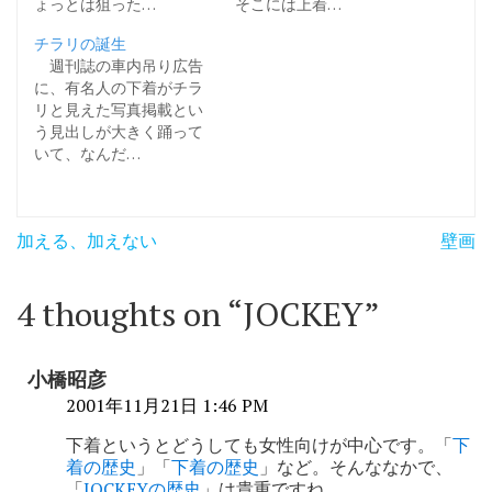
ょっとは狙った…
そこには上着…
チラリの誕生
週刊誌の車内吊り広告
に、有名人の下着がチラ
リと見えた写真掲載とい
う見出しが大きく踊って
いて、なんだ…
投
加える、加えない
壁画
稿
ナ
4 thoughts on “
JOCKEY
”
ビ
ゲ
小橋昭彦
ー
2001年11月21日 1:46 PM
シ
下着というとどうしても女性向けが中心です。「
下
着の歴史
」「
下着の歴史
」など。そんななかで、
ョ
「
JOCKEYの歴史
」は貴重ですね。