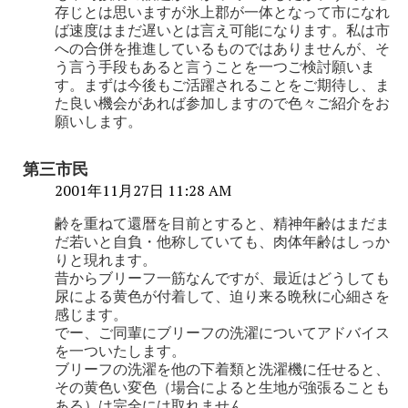
存じとは思いますが氷上郡が一体となって市になれ
ば速度はまだ遅いとは言え可能になります。私は市
への合併を推進しているものではありませんが、そ
う言う手段もあると言うことを一つご検討願いま
す。まずは今後もご活躍されることをご期待し、ま
た良い機会があれば参加しますので色々ご紹介をお
願いします。
第三市民
2001年11月27日 11:28 AM
齢を重ねて還暦を目前とすると、精神年齢はまだま
だ若いと自負・他称していても、肉体年齢はしっか
りと現れます。
昔からブリーフ一筋なんですが、最近はどうしても
尿による黄色が付着して、迫り来る晩秋に心細さを
感じます。
でー、ご同輩にブリーフの洗濯についてアドバイス
を一ついたします。
ブリーフの洗濯を他の下着類と洗濯機に任せると、
その黄色い変色（場合によると生地が強張ることも
ある）は完全には取れません。