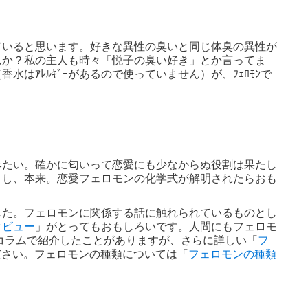
ていると思います。好きな異性の臭いと同じ体臭の異性が
んか？私の主人も時々「悦子の臭い好き」とか言ってま
はｱﾚﾙｷﾞｰがあるので使っていません）が、ﾌｪﾛﾓﾝで
みたい。確かに匂いって恋愛にも少なからぬ役割は果たし
うし、本来。恋愛フェロモンの化学式が解明されたらおも
した。フェロモンに関係する話に触れられているものとし
タビュー
」がとってもおもしろいです。人間にもフェロモ
のコラムで紹介したことがありますが、さらに詳しい「
フ
ださい。フェロモンの種類については「
フェロモンの種類