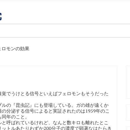
ェロモンの効果
覚でうけとる信号といえばフェロモンもそうだった
ルの『昆虫記』にも登場している。ガの雄が遠くか
の分泌する信号によると実証されたのは1959年のこ
も同年のこと。
と呼ばれているけれど、なんと数キロも離れたとこ
ットルあたりわずか200分子の濃度で顕著なはたらき