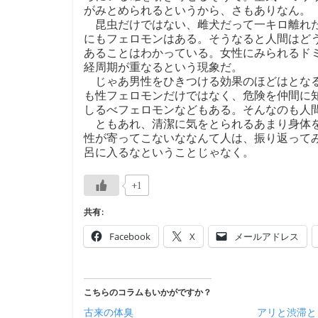
がみとめられるというから、さもありなん。
昆虫だけではない、雌犬だって一キロ離れた
にもフェロモンはある。そうなると人間はど
あることはわかっている。女性にみられるド
経周期が重なるという現象だ。
じゃあ男性をひきつける効果のほどはとなる
も性フェロモンだけではなく、危険を仲間に
しるべフェロモンなどもある。そんなのも人
ともあれ、清潔に気をとられるあまり身体を
性が寄ってこないななんて人は、振り返って
呂に入るなということじゃなく。
+1
共有:
Facebook
X
メールアドレス
こちらのコラムもいかがですか？
古来の体臭
アリと渋滞と