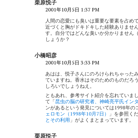
栗原悦子
2001年10月5日 1:37 PM
人間の恋愛にも臭いは重要な要素を占め
近づくと胸がドキドキした経験ありませ
す。自分ではどんな臭いか分かりません（香水
しょうか？
小橋昭彦
2001年10月5日 3:33 PM
あはは、悦子さんにのろけられちゃった
ていますね。香水はそのためのものだろ
しろいでしょうねえ。
ともあれ、参考サイト紹介を忘れていま
て「
昆虫の脳の研究者、神崎亮平氏イン
ンがあるという発見については1998年
ェロモン（1998年10月7日）
」を参照く
とその利用
」がよくまとまっています。
栗原悦子