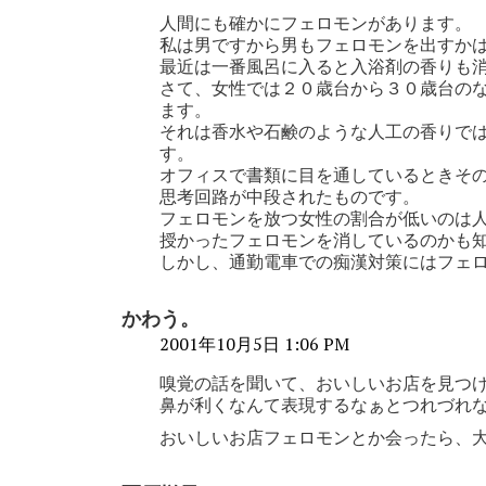
人間にも確かにフェロモンがあります。
私は男ですから男もフェロモンを出すか
最近は一番風呂に入ると入浴剤の香りも
さて、女性では２０歳台から３０歳台の
ます。
それは香水や石鹸のような人工の香りで
す。
オフィスで書類に目を通しているときそ
思考回路が中段されたものです。
フェロモンを放つ女性の割合が低いのは
授かったフェロモンを消しているのかも
しかし、通勤電車での痴漢対策にはフェ
かわう。
2001年10月5日 1:06 PM
嗅覚の話を聞いて、おいしいお店を見つ
鼻が利くなんて表現するなぁとつれづれ
おいしいお店フェロモンとか会ったら、