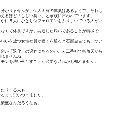
は分かりませんが、個人固有の体臭はあるようで、それも
消えるほど「じじい臭い」と家族に言われています。
なかに５人にひとり位フェロモンをふりまいている人がい
はなくて体臭ですが、共通した匂いであることが特徴で
の匂いを放つ女性社員が近くを通ると石部金吉でも、つい
人類が「退化」の過程にあるのか、人工香料で折角天から
知れませんね。
ロモンを洗い落とすことが必要な時代かも知れません。
けたりする人も、
なるまま思いつきました。
大繁盛なんだろうなぁ。