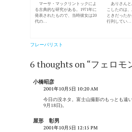
マーサ・マックリントックによ
ありさんと
る古典的な研究がある。1971年に
こしたのは、
発表されたもので、当時彼女は20
ときだったか
代の…
行列してい…
投
フレーバリスト
稿
ナ
6 thoughts on “
フェロモ
ビ
ゲ
小橋昭彦
ー
2001年10月5日 10:20 AM
シ
今日の没ネタ。富士山撮影のもっとも遠い記
9月18日)。
ョ
ン
屋形 彰男
2001年10月5日 12:15 PM