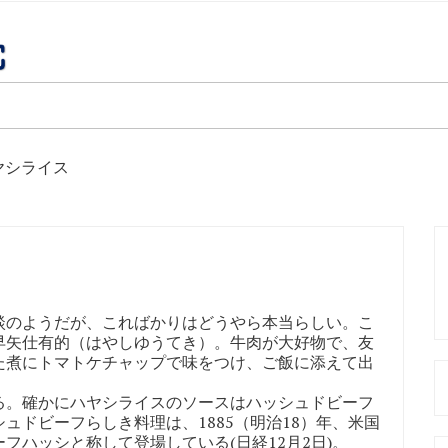
ヤシライス
のようだが、こればかりはどうやら本当らしい。こ
早矢仕有的（はやしゆうてき）。牛肉が大好物で、友
た煮にトマトケチャップで味をつけ、ご飯に添えて出
。確かにハヤシライスのソースはハッシュドビーフ
ュドビーフらしき料理は、1885（明治18）年、米国
フハッシと称して登場している(日経12月2日)。