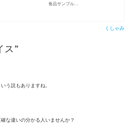
食品サンプル…
くしゃみ
イス
”
という説もありますね。
正確な違いの分かる人いませんか？