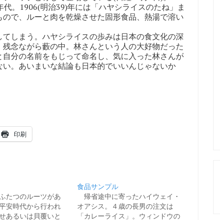
。1906(明治39)年には「ハヤシライスのたね」ま
もので、ルーと肉を乾燥させた固形食品、熱湯で溶い
てしまう。ハヤシライスの歩みは日本の食文化の深
、残念ながら藪の中。林さんという人の大好物だった
と自分の名前をもじって命名し、気に入った林さんが
ない。あいまいな結論も日本的でいいんじゃないか
印刷
食品サンプル
ふたつのルーツがあ
帰省途中に寄ったハイウェイ・
平安時代から行われ
オアシス。４歳の長男の注文は
せあるいは貝覆いと
「カレーライス」。ウィンドウの