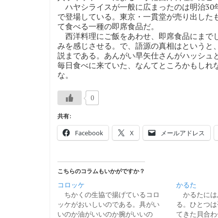
ハヤシライスが一般に広まったのは明治30年代
で登場している。東京・一貫堂が売り出した
て食べる一種の即席食品だ。
西洋料理にご飯をあわせ、即席食品にまでし
みを感じさせる。で、語源の真相はというと
説まである。あんがい早矢仕さんがハッシュ
毎日食べに来ていた、なんてところかもしれ
な。
0
共有:
Facebook
X
メールアドレス
こちらのコラムもいかがですか？
コロッケ
かるた
ちかくの生協で揚げているコロ
かるたには
ッケがおいしいのである。具がい
る。ひとつは
いのか油がいいのか腕がいいの
てきた貝合わ