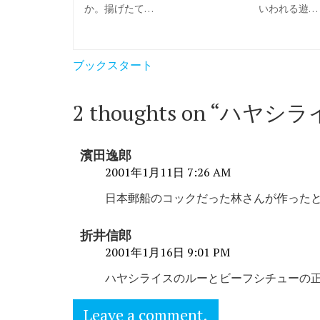
か。揚げたて…
いわれる遊…
投
ブックスタート
稿
ナ
2 thoughts on “
ハヤシラ
ビ
ゲ
濱田逸郎
ー
2001年1月11日 7:26 AM
シ
日本郵船のコックだった林さんが作った
ョ
折井信郎
ン
2001年1月16日 9:01 PM
ハヤシライスのルーとビーフシチューの
Leave a comment.