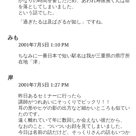
かなりの時間を要したため、あわれ寿限無くんは命
を落としてしまいました、
という話でした。
「過ぎたるは及ばざるが如し」ですね。
みも
2001年7月5日 1:10 PM
ちなみに一番日本で短い駅名は我が三重県の県庁所
在地「津」
岸
2001年7月5日 1:27 PM
昨日あるセミナーに行ったら
講師がつれあいにそっくりでビックリ！！
耳の形やヒゲの影の出方など細かいところも似てい
たのです。
遠く離れていて年に数回しか会えない彼だから、
なおのこと、ついついお顔を見てしまいました。
今日は名前の話だけど、そっくりさんの話もいつか