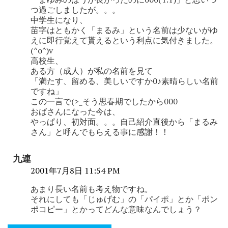
つ過ごしましたが。。。
中学生になり、
苗字はともかく「まるみ」という名前は少ないがゆ
えに即行覚えて貰えるという利点に気付きました。
(^o^)v
高校生、
ある方（成人）が私の名前を見て
「満たす、留める、美しいですか0♪素晴らしい名前
ですね」
この一言で(>_そう思春期でしたから000
おばさんになった今は、
やっぱり、初対面。。。自己紹介直後から「まるみ
さん」と呼んでもらえる事に感謝！！
九連
2001年7月8日 11:54 PM
あまり長い名前も考え物ですね。
それにしても「じゅげむ」の「パイポ」とか「ポン
ポコピー」とかってどんな意味なんでしょう？