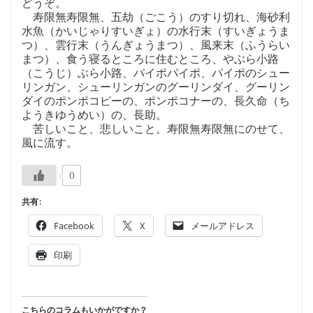
どうぞ。
寿限無寿限無、五劫（ごこう）のすり切れ、海砂利
水魚（かいじゃりすいぎょ）の水行末（すいぎょうま
つ）、雲行末（うんぎょうまつ）、風来末（ふうらい
まつ）、食う寝るところに住むところ、やぶら小路
（こうじ）ぶら小路、パイポパイポ、パイポのシュー
リンガン、シューリンガンのグーリンダイ、グーリン
ダイのポンポコピーの、ポンポコナーの、長久命（ち
ようきゆうめい）の、長助。
苦しいこと、悲しいこと。寿限無寿限無にのせて、
風に流す。
0
共有:
Facebook
X
メールアドレス
印刷
こちらのコラムもいかがですか？