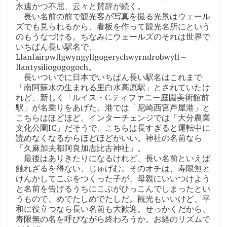
永遠かつ不屈、云々と賛辞が続く。
長い名前の前で観光客が写真を撮る光景はウェール
ズでも見られるから、看板を作って観光名所にという
のもうなづける。ちなみにウェールズのそれは世界で
いちばん長い駅名で、
Llanfairpwllgwyngyllgogerychwyrndrobwyll –
llantysiliogogogoch。
長いついでに日本でいちばん長い駅名はこれまで
「南阿蘇水の生まれる里白水高原駅」とされていたけ
れど、新しく「ルイス・C.ティファニー庭園美術館前
駅」が名乗りをあげた。港では「尼崎西宮芦屋港」と
こちらはほどほど。インターチェンジでは「大分農業
文化公園IC」だそうで、こちらは長すぎると運転中に
読めなくなるからほどほどがいい。神社の名前なら
「久麻加夫都阿良加志比古神社」。
最後はありきたりになるけれど、長い名前といえば
触れざるを得ない、じゅげむ。そのオチは、寿限無と
けんかしてこぶをつくった子が、母親にいいつけよう
と名前を告げるうちにこぶがひっこんでしまったとい
うもので、めでたしめでたしだ。観光もいいけど、平
和に役立つなら長い名前も大歓迎。せっかくだから、
寿限無の名を呼びながら終わろうか。お経のリズムで