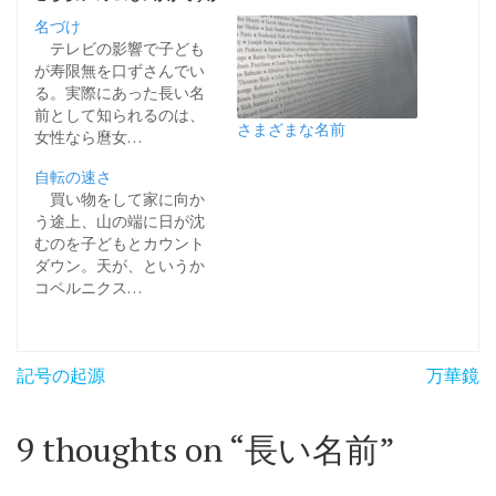
名づけ
テレビの影響で子ども
が寿限無を口ずさんでい
る。実際にあった長い名
前として知られるのは、
さまざまな名前
女性なら麿女…
自転の速さ
買い物をして家に向か
う途上、山の端に日が沈
むのを子どもとカウント
ダウン。天が、というか
コペルニクス…
投
記号の起源
万華鏡
稿
ナ
9 thoughts on “
長い名前
”
ビ