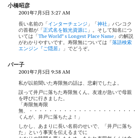
ゲ
小橋昭彦
ー
2001年7月5日 3:27 AM
シ
長い名前の「
インターチェンジ
」「
神社
」バンコク
の首都が「
正式名を観光資源に
」。そして知名につ
ョ
いては「
The World” s Longest Place Name
」の解説
がわかりやすいです。寿限無については「
落語検索
ン
エンジン『ご隠居』
」でどうぞ。
パー子
2001年7月5日 9:38 AM
私が以前聞いた寿限無の話は、悲劇でしたよ。
誤って井戸に落ちた寿限無くん。友達が急いで母親
を呼びに行きました。
「寿限無寿限
無、・・・・・・・・・・・・・・・・・・・・・・
くんが、井戸に落ちたよ！」
しかし、あまりに長い名前のせいで、「井戸に落ち
た」という事実を伝えるまでに