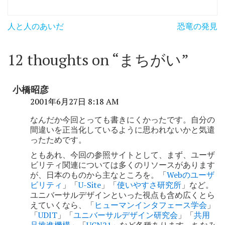
投
人と人のあいだ
恐竜の発見
稿
ナ
12 thoughts on “
まちがい
”
ビ
ゲ
小橋昭彦
ー
2001年6月27日 8:18 AM
シ
なんだか今回とっても書きにくかったです。自分の
間違いを正当化しているように思われないかと気遣
ョ
ったためです。
ン
ともあれ、今回の参照サイトとして、まず、ユーザ
ビリティ関連については多くのリソースがあります
が、日本のものから主なところを。「
Webのユーザ
ビリティ
」「
U-Site
」「
使いやすさ研究所
」など。
ユニバーサルデザインといった視点も含め広くとら
えていくなら、「
ヒューマンインタフェース学会
」
「
UDIT
」「
ユニバーサルデザイン研究会
」「
共用
品推進機構
」「
UCN21
」など各種あります。ちなみ