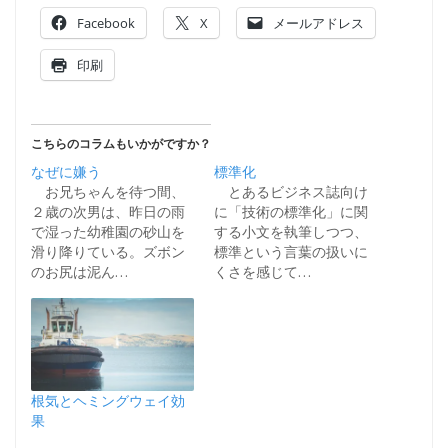
Facebook
X
メールアドレス
印刷
こちらのコラムもいかがですか？
なぜに嫌う
標準化
お兄ちゃんを待つ間、
とあるビジネス誌向け
２歳の次男は、昨日の雨
に「技術の標準化」に関
で湿った幼稚園の砂山を
する小文を執筆しつつ、
滑り降りている。ズボン
標準という言葉の扱いに
のお尻は泥ん…
くさを感じて…
根気とヘミングウェイ効
果