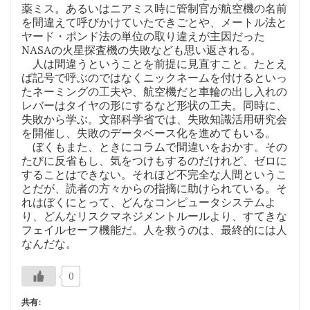
薬ミス。あるいはニアミス時に管制官が航空機の名前
を間違えて呼びかけていたできごとや、メートル法と
ヤード・ポンド法の単位の取り違えが主因だった
NASAの火星探査機の失敗なども思い返される。
人は間違うということを前提に見直すこと。たとえ
ば記号で呼ぶのではなくニックネームを付けるといっ
たネーミングの工夫や、航空機だと車輪の出し入れの
レバーはタイヤの形にするなど形状の工夫。同時に、
失敗から学ぶ。文部科学省では、失敗知識活用研究会
を開催し、失敗のデータベース化を進めてもいる。
ぼくもまた、ときにコラムで間違いをおかす。その
たびに反省もし、気をつけもするのだけれど、ゼロに
することはできない。それほど不完全な人間というこ
とだが、読者の方々からの指摘に助けられている。そ
れはぼくにとって、どんなコンピュータシステムよ
り、どんなリスクマネジメントルールより、すてきな
フェイルセーフ機能だ。人を救うのは、最終的には人
なんだな。
0
共有: