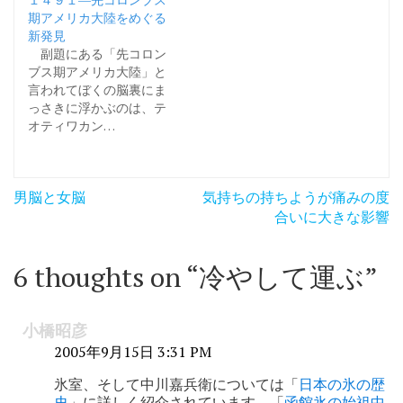
期アメリカ大陸をめぐる
新発見
副題にある「先コロン
ブス期アメリカ大陸」と
言われてぼくの脳裏にま
っさきに浮かぶのは、テ
オティワカン…
投
男脳と女脳
気持ちの持ちようが痛みの度
稿
合いに大きな影響
ナ
6 thoughts on “
冷やして運ぶ
”
ビ
ゲ
小橋昭彦
ー
2005年9月15日 3:31 PM
シ
氷室、そして中川嘉兵衛については「
日本の氷の歴
ョ
史
」に詳しく紹介されています。「
函館氷の始祖中