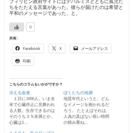
フィリピン政府サイトにはデバルミスとともに孤児た
ちをたたえる言葉があった。彼らが届けたのは希望と
平和のメッセージであった、と。
0
共有:
Facebook
X
メールアドレス
印刷
こちらのコラムもいかがですか？
冷える血液
ぼくたちの地層
１日に1000人。いま全
地質年代というと、どん
米で心臓停止に見舞われ
なイメージを抱かれるだ
る人数。生存できるのは
ろう。 たとえばそれは、
そのうち３％未満とか。
人為の及ばない長い時間
心臓は2…
の積み重ね…
１４９１―先コロンブス