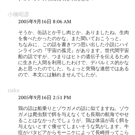
小橋昭彦
2005年9月16日 8:06 AM
そうか、缶詰とか干し肉とか、ありましたね。生肉
を食べたかったのかな。また聞いておこうっと。
ちなみに、この話を書きつつ思い出した小説にハイ
ンラインの『宇宙の孤児』があります。世代間宇宙
船の話ですが、つまりはヒトの遺伝子を伝えるため
に生きた人間を利用したわけで、デバルミス的かな
あと思ったのでした。ちょっと突飛な連想ではある
ので、本文には触れませんでしたが。
naka
2005年9月16日 2:51 PM
鶏の話は船乗りとゾウガメの話に似てますね。ゾウ
ガメは爬虫類で餌を与えなくても長期の航海でやせ
ることはなかったでしょうが、鶏は体温が高く餌を
与えないとすぐ痩せてしまいそうな気がします。牛
痘がバタビアからモーニケによって長崎持ってこら