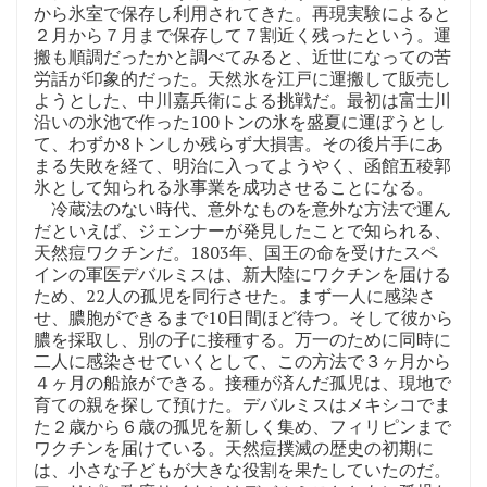
から氷室で保存し利用されてきた。再現実験によると
２月から７月まで保存して７割近く残ったという。運
搬も順調だったかと調べてみると、近世になっての苦
労話が印象的だった。天然氷を江戸に運搬して販売し
ようとした、中川嘉兵衛による挑戦だ。最初は富士川
沿いの氷池で作った100トンの氷を盛夏に運ぼうとし
て、わずか8トンしか残らず大損害。その後片手にあ
まる失敗を経て、明治に入ってようやく、函館五稜郭
氷として知られる氷事業を成功させることになる。
冷蔵法のない時代、意外なものを意外な方法で運ん
だといえば、ジェンナーが発見したことで知られる、
天然痘ワクチンだ。1803年、国王の命を受けたスペ
インの軍医デバルミスは、新大陸にワクチンを届ける
ため、22人の孤児を同行させた。まず一人に感染さ
せ、膿胞ができるまで10日間ほど待つ。そして彼から
膿を採取し、別の子に接種する。万一のために同時に
二人に感染させていくとして、この方法で３ヶ月から
４ヶ月の船旅ができる。接種が済んだ孤児は、現地で
育ての親を探して預けた。デバルミスはメキシコでま
た２歳から６歳の孤児を新しく集め、フィリピンまで
ワクチンを届けている。天然痘撲滅の歴史の初期に
は、小さな子どもが大きな役割を果たしていたのだ。