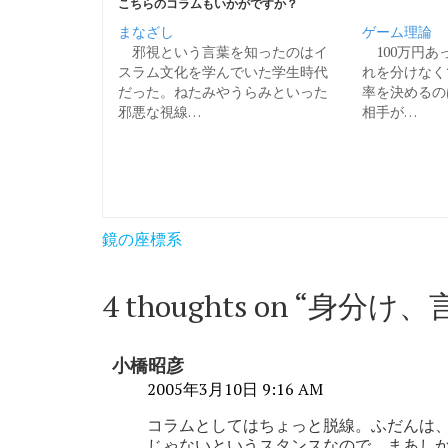
こちらのコラムもいかがですか？
まなざし
ゲーム理論
邪視という言葉を知ったのはイ
100万円あ
スラム文化を学んでいた学生時代
れを分けなく
だった。ねたみやうらみといった
率を決めるの
邪悪な視線…
相手が…
投
鏡の座標系
稿
ナ
4 thoughts on “
身分け、
ビ
ゲ
小橋昭彦
ー
2005年3月10日 9:16 AM
シ
コラムとしてはちょっと脱線。ふだんは
じゃないというスタンスなので。まあし