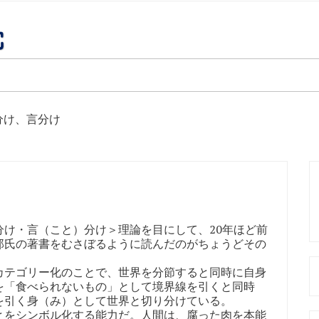
分け、言分け
け・言（こと）分け＞理論を目にして、20年ほど前
郎氏の著書をむさぼるように読んだのがちょうどその
テゴリー化のことで、世界を分節すると同時に自身
を「食べられないもの」として境界線を引くと同時
を引く身（み）として世界と切り分けている。
をシンボル化する能力だ。人間は、腐った肉を本能