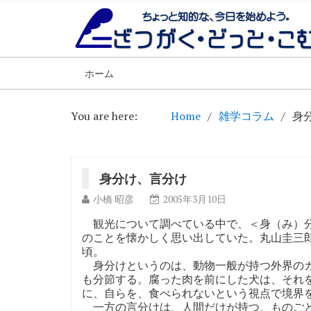
ホーム
You are here:
Home
雑学コラム
身
身分け、言分け
小橋 昭彦
2005年3月10日
観光について調べている中で、＜身（み）分
のことを懐かしく思い出していた。丸山圭三
頃。
身分けというのは、動物一般が持つ外界のカ
も分節する。腐った肉を前にした犬は、それ
に、自らを、食べられないという視点で境界
一方の言分けは、人間だけが持つ、ものごと