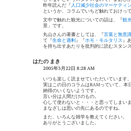
ョ
昨年読んだ『
人口減少社会のマーケティ
というか、コラムでいちど触れておけっ
ン
文中で触れた観光についての話は、『
観
景」です。
丸山さんの著書としては、『
言葉と無意
て『
生命と過剰
』『
ホモ・モルタリス
』
を持ち出すあたりを批判的に読むスタン
はたの まき
2005年3月22日 8:28 AM
いつも楽しく読ませていただいています
実はこの日のコラムはRAMっていて、本
納得のいくないようです。
言い分は人間だけのもの。
心して使わないと・・・と思ってしまい
まなざしは思いの先にあるのですね。
また、いろんな雑学を教えてください。
ありがとうございました。