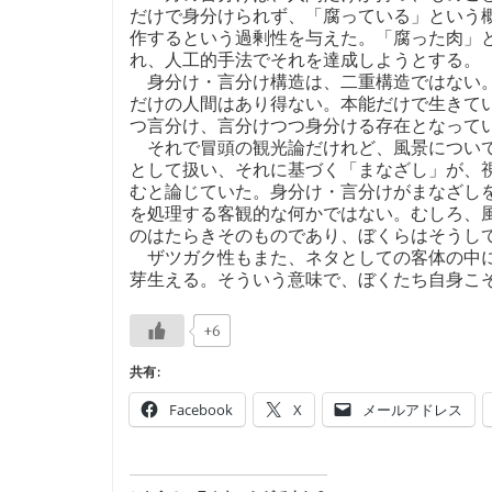
だけで身分けられず、「腐っている」という
作するという過剰性を与えた。「腐った肉」
れ、人工的手法でそれを達成しようとする。
身分け・言分け構造は、二重構造ではない。
だけの人間はあり得ない。本能だけで生きて
つ言分け、言分けつつ身分ける存在となって
それで冒頭の観光論だけれど、風景について
として扱い、それに基づく「まなざし」が、
むと論じていた。身分け・言分けがまなざし
を処理する客観的な何かではない。むしろ、
のはたらきそのものであり、ぼくらはそうし
ザツガク性もまた、ネタとしての客体の中に
芽生える。そういう意味で、ぼくたち自身こ
+6
共有:
Facebook
X
メールアドレス