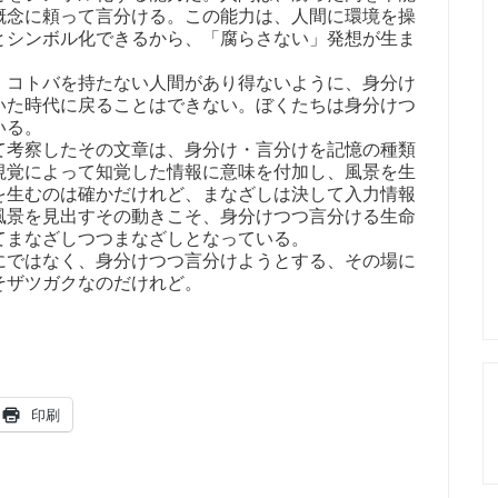
概念に頼って言分ける。この能力は、人間に環境を操
とシンボル化できるから、「腐らさない」発想が生ま
コトバを持たない人間があり得ないように、身分け
いた時代に戻ることはできない。ぼくたちは身分けつ
いる。
考察したその文章は、身分け・言分けを記憶の種類
視覚によって知覚した情報に意味を付加し、風景を生
を生むのは確かだけれど、まなざしは決して入力情報
風景を見出すその動きこそ、身分けつつ言分ける生命
てまなざしつつまなざしとなっている。
ではなく、身分けつつ言分けようとする、その場に
そザツガクなのだけれど。
印刷