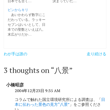
日本でも古く…
決まっていた…
ピンからキリ
あいかわらず数字にこ
だわっている。ラッキー
セブンはいいとして、日
本での聖数といえば八。
末広がりだか…
投
わが手は誰の
走り続ける
稿
ナ
3 thoughts on “
八景
”
ビ
ゲ
小橋昭彦
ー
2004年12月23日 9:35 AM
シ
コラムで触れた国立環境研究所による調査は、「
日
本に伝わった景色の見方“八景”
」をご参照くださ
ョ
い。