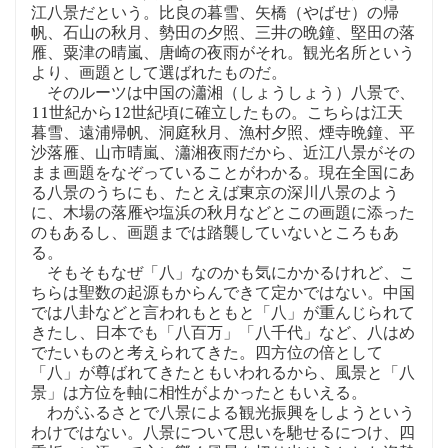
江八景だという。比良の暮雪、矢橋（やばせ）の帰
帆、石山の秋月、勢田の夕照、三井の晩鐘、堅田の落
雁、粟津の晴嵐、唐崎の夜雨がそれ。観光名所という
より、画題として選ばれたものだ。
そのルーツは中国の瀟湘（しょうしょう）八景で、
11世紀から12世紀頃に確立したもの。こちらは江天
暮雪、遠浦帰帆、洞庭秋月、漁村夕照、煙寺晩鐘、平
沙落雁、山市晴嵐、瀟湘夜雨だから、近江八景がその
まま画題をなぞっていることがわかる。現在全国にあ
る八景のうちにも、たとえば東京の深川八景のよう
に、木場の落雁や塩浜の秋月などとこの画題に添った
のもあるし、画題までは踏襲していないところもあ
る。
そもそもなぜ「八」なのかも気にかかるけれど、こ
ちらは聖数の起源もからんできて定かではない。中国
では八卦などと言われもともと「八」が重んじられて
きたし、日本でも「八百万」「八千代」など、八はめ
でたいものと考えられてきた。四方位の倍として
「八」が尊ばれてきたともいわれるから、風景と「八
景」は方位を軸に相性がよかったともいえる。
わがふるさとで八景による観光振興をしようという
わけではない。八景について思いを馳せるにつけ、四