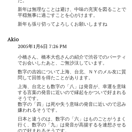
た。
新年は無理なことは避け、中味の充実を図ることで
平穏無事に過ごすことを心がけます。
新年も張り切ってよろしくお願いしますね
Akio
2005年1月6日 7:26 PM
小橋さん、橋本大也さんの紹介で渋谷でのパーティ
でお会いしたあと、ご無沙汰しています。
数字の吉凶について上海、台北、ＮＹのメル友に質
問して回答を得たことがあります。
上海、台北とも数字の「八」は発音が、幸運を意味
する言葉の発音に近いので縁起をかついで好まれる
そうです。
数字の「四」は死や失う意味の発音に近いので忌み
嫌われるそうです。
日本と違うのは、数字の「六」はものごとがうまく
行く、数字の「九」は発音が高揚するを連想させる
ので好まれるそうです。