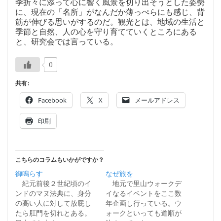
季折々に添って心に響く風景を切り出そうとした姿勢
に、現在の「名所」がなんだか薄っぺらにも感じ、背
筋が伸びる思いがするのだ。観光とは、地域の生活と
季節と自然、人の心を守り育てていくところにある
と、研究会では言っている。
0
共有:
Facebook
X
メールアドレス
印刷
こちらのコラムもいかがですか？
御鳴らす
なぜ旅を
紀元前後２世紀頃のイ
地元で里山ウォークデ
ンドのマヌ法典に、身分
イなるイベントをここ数
の高い人に対して放屁し
年企画し行っている。ウ
たら肛門を切れとある。
ォークといっても道順が