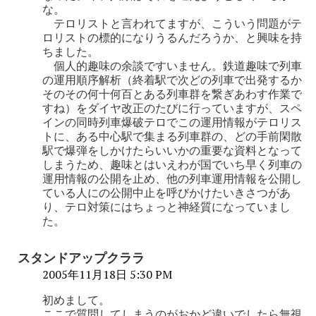
な。
テロリストと言われてますが、こういう問題がテ
ロリストの標的になりうるんだろうか、と興味を持
ちました。
個人的趣味の余談ですいません。鉄道趣味で列車
の運用順序解析（終着駅で次どの列車で出発するか
そのその何十何百とある列車群を繋ぎあわす作業で
すね）をダイヤ改正のたびに行っていますが、スペ
インの同時列車爆破テロでこの運用情報がテロリス
トに、ある中心駅で集まる列車群の、どの手前閑散
駅で爆弾をしかけたらいいかの重要な資料となって
しまうため、趣味とはいえわが国でいち早く列車の
運用情報の公開を止め、他の列車運用情報を公開し
ている人にの公開中止を呼びかけたいきさつがあ
り、テロ対策にはちょっと神経質になっていまし
た。
スタンドアップクララ
2005年11月18日 5:30 PM
初めまして。
ここで質問してしまうのがおかど違いでしたら無視