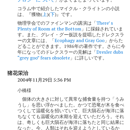
ン
コラム中で紹介したマイクル・クライトンの小説
は、『獲物(
上
)(
下
)』です。
物理学会でのファインマンの講演は「
There’ s
Plenty of Room at the Bottom
」に採録されていま
す。また、グレイ・グー仮説を提唱したドレクスラ
ーの文章には、「
Ecophagy and Gray Goo
」からた
どることができます。1986年の著作です。さらに今
年になってのドレクスラーの見解は「
Drexler dubs
“grey goo” fears obsolete
」に詳しいです。
猪花栄治
2004年11月29日 5:36 PM
小橋様
個体の大きさに対して異常な捕食量を持つ「うみ
うし」を思い浮かべました。かつて恐竜が木を食べ
つくして温暖化を招いていて、巨大隕石が海洋に落
ちなくても温暖化の末期を迎えていただろう。それ
は、奇しくも巨大隕石が海洋に落ちたと同じ結果に
なった。今、人類はそれを迎えようとしているか