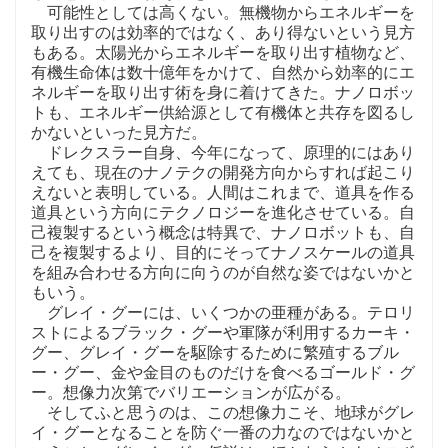
可能性としては高くない。無機物からエネルギーを
取り出すのは効率的ではなく、あり得ないという見方
もある。太陽光からエネルギーを取り出す植物など、
有機生命体は数十億年をかけて、自然から効率的にエ
ネルギーを取り出す術を身に着けてきた。ナノロボッ
トも、エネルギー供給源として有機体と共存を図るし
かないといった見方だ。
ドレクスラー自身、今年になって、原理的にはあり
えても、現在のナノテクの開発方向からすれば起こり
えないと表明している。人間はこれまで、道具を作る
道具という方向にテクノロジーを進化させている。自
己複製するという概念は特異で、ナノロボットも、自
己を複製するより、目的にそってナノスケールの道具
を組み合わせる方向に向うのが自然な姿ではないかと
もいう。
グレイ・グーには、いくつかの亜種がある。テロリ
ストによるブラック・グーや軍隊が利用するカーキ・
グー、グレイ・グーを駆除するために繁殖するブル
ー・グー、金や金目のものだけを食べるゴールド・グ
ー。想像力次第でバリエーションが広がる。
そしてふと思うのは、この想像力こそ、地球がグレ
イ・グーとなることを防ぐ一番の力なのではないかと