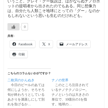
いうこと。グレイ・グー仮説は、ほかならぬナノロボ
ットの提唱者から出されたのでもある。同じ想像力
は、自分たち人類こそ地球にとっての「グー」なのか
もしれないという思いも生むのだけれども。
0
共有:
Facebook
X
メールアドレス
印刷
こちらのコラムもいかがですか？
二枚貝のかんぬき
ナノの世界
今日のビールのあては
このところ注目されて
何にしようか。そろそろ
いるナノテクノロジー。
旬が終わろうとしている
ナノというのは大きさの
あさりを酒蒸しにして別
単位で、10億分の1を指
れを告げるか…
す。地球の…