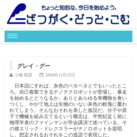
グレイ・グー
小橋 昭彦
2004年11月25日
日本語にすれば、灰色のベタベタとでもいったとこ
ろ。自己複製できるナノテクロボットが登場し、暴走
を始めるとどうなるか。ありとあらゆる有機物を食い
つくし、やがて地上は生物のいない灰色の軟塊に覆わ
れてしまう。そんなおそれを表した仮説だ。分子や原
子で機械を組み立てるという概念は、半世紀近く前に
物理学者のファインマンが学会講演で述べている。そ
の後エリック・ドレクスラーがナノロボットを提唱
し、想定されるおそれをこの造語で表現した。