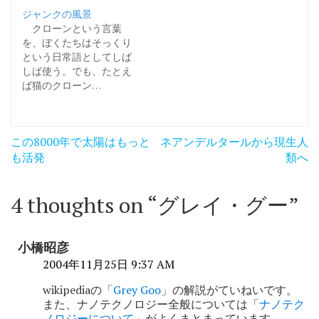
ジャンクの風景
クローンという言葉
を、ぼくたちはそっくり
という日常語としてしば
しば使う。でも、たとえ
ば猫のクローン…
投
この8000年で太陽はもっと
ネアンデルタールから現生人
稿
も活発
類へ
ナ
4 thoughts on “
グレイ・グー
”
ビ
ゲ
小橋昭彦
ー
2004年11月25日 9:37 AM
シ
wikipediaの「
Grey Goo
」の解説がていねいです。
ョ
また、ナノテクノロジー全般については「
ナノテク
ノロジーについて
」がよくまとまっています。