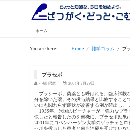
ホーム
You are here:
Home
雑学コラム
プ
プラセボ
小橋 昭彦
2004年7月29日
プラシーボ、偽薬とも呼ばれる。臨床試験な
分を除いた薬。その投与結果と比較すること
いにも関わらず症状が改善する例が続出し、
1955年、米国のビーチャーが「強力なプ
快したと報告したのを契機に、プラセボ効果
2001年にコペンハーゲン大学のゲッチェとロ
セボを投与した患者と何も治療を受けていな