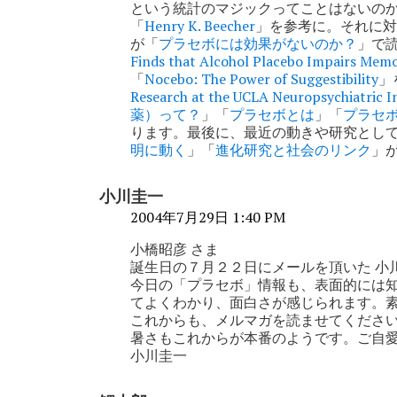
ン
という統計のマジックってことはないの
「
Henry K. Beecher
」を参考に。それに対
が「
プラセボには効果がないのか？
」で
Finds that Alcohol Placebo Impairs Mem
「
Nocebo: The Power of Suggestibility
」
Research at the UCLA Neuropsychiatric I
薬）って？
」「
プラセボとは
」「
プラセ
ります。最後に、最近の動きや研究とし
明に動く
」「
進化研究と社会のリンク
」
小川圭一
2004年7月29日 1:40 PM
小橋昭彦 さま
誕生日の７月２２日にメールを頂いた 小
今日の「プラセボ」情報も、表面的には
てよくわかり、面白さが感じられます。
これからも、メルマガを読ませてくださ
暑さもこれからが本番のようです。ご自
小川圭一