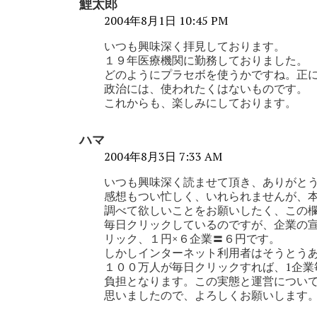
鯉太郎
2004年8月1日 10:45 PM
いつも興味深く拝見しております。
１９年医療機関に勤務しておりました。
どのようにプラセボを使うかですね。正
政治には、使われたくはないものです。
これからも、楽しみにしております。
ハマ
2004年8月3日 7:33 AM
いつも興味深く読ませて頂き、ありがと
感想もつい忙しく、いれられませんが、
調べて欲しいことをお願いしたく、この欄
毎日クリックしているのですが、企業の宣
リック、１円×６企業〓６円です。
しかしインターネット利用者はそうとう
１００万人が毎日クリックすれば、1企業毎
負担となります。この実態と運営につい
思いましたので、よろしくお願いします