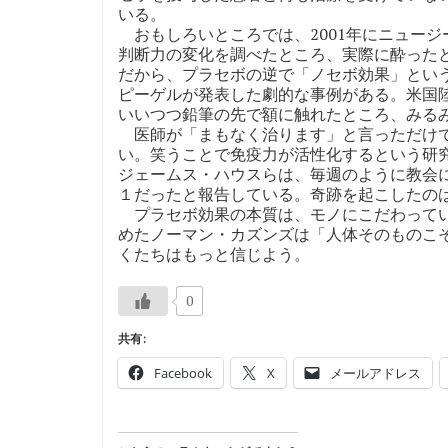
いる。
おもしろいところでは、2001年にニュー
判断力の変化を調べたところ、実際に酔った
だから、プラセボの逆で「ノセボ効果」とい
ピーゲルが発表した劇的な事例がある。米国
いいつつ鉛筆の先で額に触れたところ、みる
医師が「まもなく治ります」と言っただけで
い。笑うことで免疫力が活性化するという研
ジェームス・ハウスらは、毎週のように教会
１だったと報告している。奇跡を起こしたの
プラセボ効果の本質は、モノにこだわってい
めたノーマン・カズンズは「人体そのものこ
くたちはもっと信じよう。
0
共有:
Facebook
X
メールアドレス