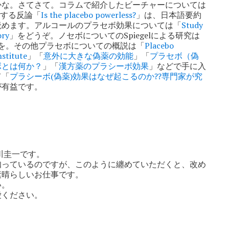
かな。さてさて。コラムで紹介したビーチャーについては
する反論「
Is the placebo powerless?
」は、日本語要約
読めます。アルコールのプラセボ効果については「
Study
ory
」をどうぞ。ノセボについてのSpiegelによる研究は
を。その他プラセボについての概説は「
Placebo
nstitute
」「
意外に大きな偽薬の効能
」「
プラセボ（偽
ボとは何か？
」「
漢方薬のプラシーボ効果
」などで手に入
て「
プラシーボ(偽薬)効果はなぜ起こるのか??専門家が究
が有益です。
川圭一です。
知っているのですが、このように纏めていただくと、改め
素晴らしいお仕事です。
い。
愛ください。