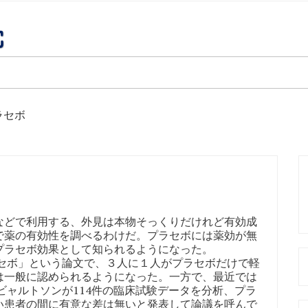
ラセボ
どで利用する、外見は本物そっくりだけれど有効成
で薬の有効性を調べるわけだ。プラセボには薬効が無
プラセボ効果として知られるようになった。
ラセボ」という論文で、３人に１人がプラセボだけで軽
は一般に認められるようになった。一方で、最近では
ビャルトソンが114件の臨床試験データを分析、プラ
い患者の間に有意な差は無いと発表して論議を呼んで