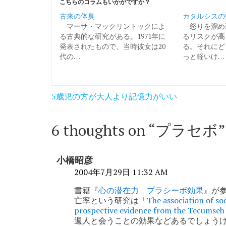
こちらのコラムもいかがですか？
古来の体臭
カタルシスの
マーサ・マックリントックによ
怒りを溜め
る古典的な研究がある。1971年に
るリスクが高
発表されたもので、当時彼女は20
る。それにど
代の…
っと軽いけ…
投
5歳児の方が大人より記憶力がいい
稿
ナ
6 thoughts on “
プラセボ
”
ビ
ゲ
小橋昭彦
ー
2004年7月29日 11:32 AM
シ
書籍『
心の潜在力 プラシーボ効果
』が
亡率という研究は「
The association of soc
ョ
prospective evidence from the Tecumse
週人と会うことの効果などあるでしょう