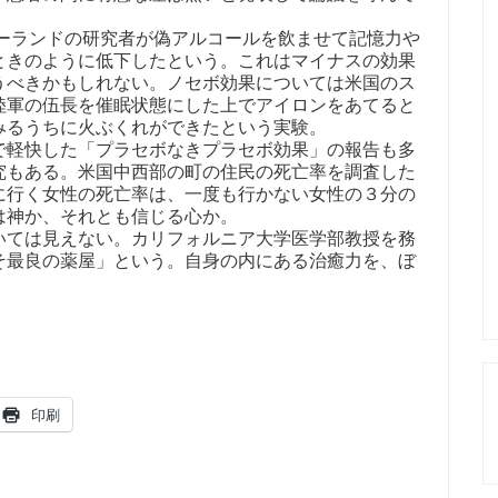
ジーランドの研究者が偽アルコールを飲ませて記憶力や
ときのように低下したという。これはマイナスの効果
うべきかもしれない。ノセボ効果については米国のス
陸軍の伍長を催眠状態にした上でアイロンをあてると
みるうちに火ぶくれができたという実験。
軽快した「プラセボなきプラセボ効果」の報告も多
究もある。米国中西部の町の住民の死亡率を調査した
に行く女性の死亡率は、一度も行かない女性の３分の
は神か、それとも信じる心か。
ては見えない。カリフォルニア大学医学部教授を務
そ最良の薬屋」という。自身の内にある治癒力を、ぼ
印刷