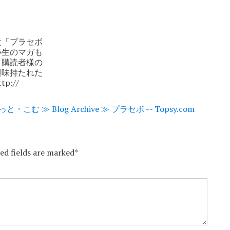
貴「プラセボ
小生のマガも
々購読者様の
興味持たれた
://
っと・こむ ≫ Blog Archive ≫ プラセボ -- Topsy.com
red fields are marked*