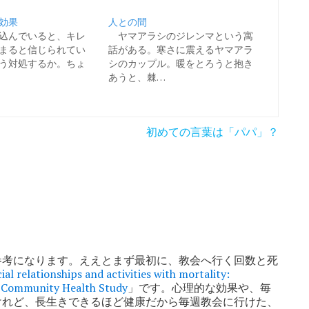
効果
人との間
込んでいると、キレ
ヤマアラシのジレンマという寓
まると信じられてい
話がある。寒さに震えるヤマアラ
う対処するか。ちょ
シのカップル。暖をとろうと抱き
あうと、棘…
初めての言葉は「パパ」？
参考になります。ええとまず最初に、教会へ行く回数と死
ial relationships and activities with mortality:
h Community Health Study
」です。心理的な効果や、毎
けれど、長生きできるほど健康だから毎週教会に行けた、