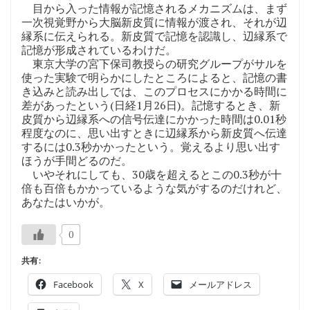
目から入った情報が記憶されるメカニズムは、まず
一次視覚野から大脳新皮質に情報が渡され、それが辺
縁系に伝えられる。新皮質で記憶を認識し、辺縁系で
記憶が形成されているわけだ。
東京大学の宮下保司教授らの研究グループがサルを
使った実験で明らかにしたところによると、記憶の書
き込みと読み出しでは、このプロセスにかかる時間に
差があったという(日経1月26日)。記憶するとき、新
皮質から辺縁系への信号伝達にかかった時間は0.01秒
程度なのに、思い出すときに辺縁系から新皮質へ伝達
するには0.3秒かかったという。覚えるより思い出す
ほうが手間どるのだ。
いやそれにしても、30歳を超えるとこの0.3秒が十
倍も百倍もかかっているような気がするのだけれど、
あなたはいかが。
0
共有:
Facebook
X
メールアドレス