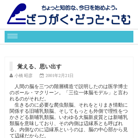
覚える、思い出す
小橋 昭彦
2001年2月21日
人間の脳を三つの階層構造で説明したのは医学博士
のポール・マクリーン。「三位一体脳モデル」と言わ
れるのがそれだ。
生きるのに必要な爬虫類脳、それをとりまき情動に
関係する旧哺乳類脳、そしてもっとも外側で理性をつ
かさどる新哺乳類脳。いわゆる大脳新皮質とは新哺乳
類脳を意味しており、その内側は辺縁系とも呼ばれ
る。内側なのに辺縁系というのは、脳の中心部から見
て辺縁だからだ。