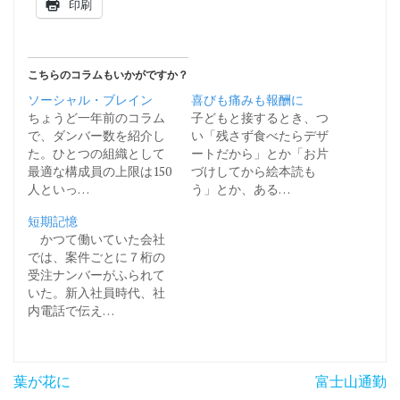
印刷
こちらのコラムもいかがですか？
ソーシャル・ブレイン
喜びも痛みも報酬に
ちょうど一年前のコラム
子どもと接するとき、つ
で、ダンバー数を紹介し
い「残さず食べたらデザ
た。ひとつの組織として
ートだから」とか「お片
最適な構成員の上限は150
づけしてから絵本読も
人といっ…
う」とか、ある…
短期記憶
かつて働いていた会社
では、案件ごとに７桁の
受注ナンバーがふられて
いた。新入社員時代、社
内電話で伝え…
投
葉が花に
富士山通勤