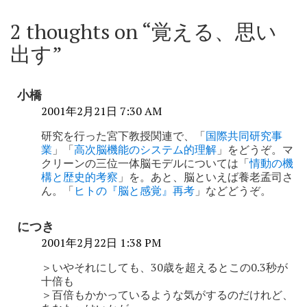
稿
ナ
2 thoughts on “
覚える、思い
ビ
出す
”
ゲ
ー
小橋
シ
2001年2月21日 7:30 AM
ョ
研究を行った宮下教授関連で、「
国際共同研究事
業
」「
高次脳機能のシステム的理解
」をどうぞ。マ
ン
クリーンの三位一体脳モデルについては「
情動の機
構と歴史的考察
」を。あと、脳といえば養老孟司さ
ん。「
ヒトの『脳と感覚』再考
」などどうぞ。
につき
2001年2月22日 1:38 PM
＞いやそれにしても、30歳を超えるとこの0.3秒が
十倍も
＞百倍もかかっているような気がするのだけれど、