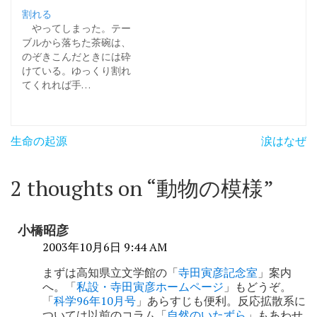
割れる
やってしまった。テー
ブルから落ちた茶碗は、
のぞきこんだときには砕
けている。ゆっくり割れ
てくれれば手…
投
生命の起源
涙はなぜ
稿
ナ
2 thoughts on “
動物の模様
”
ビ
ゲ
小橋昭彦
ー
2003年10月6日 9:44 AM
シ
まずは高知県立文学館の「
寺田寅彦記念室
」案内
へ。「
私設・寺田寅彦ホームページ
」もどうぞ。
ョ
「
科学96年10月号
」あらすじも便利。反応拡散系に
ついては以前のコラム「
自然のいたずら
」もあわせ