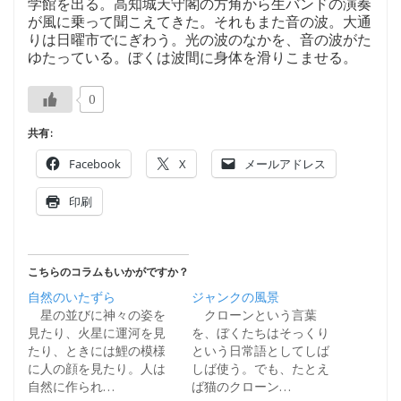
学館を出る。高知城天守閣の方角から生バンドの演奏
が風に乗って聞こえてきた。それもまた音の波。大通
りは日曜市でにぎわう。光の波のなかを、音の波がた
ゆたっている。ぼくは波間に身体を滑りこませる。
0
共有:
Facebook
X
メールアドレス
印刷
こちらのコラムもいかがですか？
自然のいたずら
ジャンクの風景
星の並びに神々の姿を
クローンという言葉
見たり、火星に運河を見
を、ぼくたちはそっくり
たり、ときには鯉の模様
という日常語としてしば
に人の顔を見たり。人は
しば使う。でも、たとえ
自然に作られ…
ば猫のクローン…