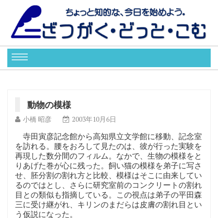
動物の模様
小橋 昭彦
2003年10月6日
寺田寅彦記念館から高知県立文学館に移動、記念室
を訪れる。腰をおろして見たのは、彼が行った実験を
再現した数分間のフィルム。なかで、生物の模様をと
りあげた巻が心に残った。飼い猫の模様を弟子に写さ
せ、胚分割の割れ方と比較、模様はそこに由来してい
るのではとし、さらに研究室前のコンクリートの割れ
目との類似も指摘している。この視点は弟子の平田森
三に受け継がれ、キリンのまだらは皮膚の割れ目とい
う仮説になった。