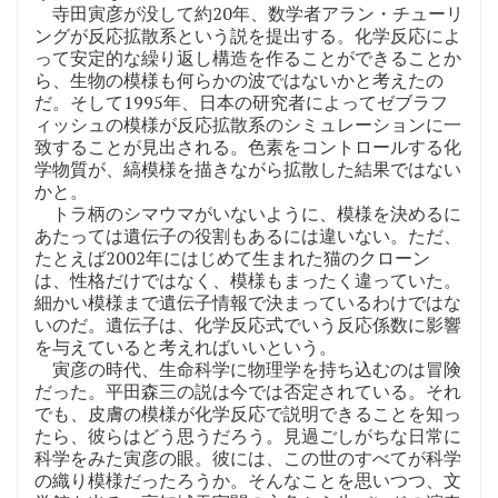
寺田寅彦が没して約20年、数学者アラン・チューリ
ングが反応拡散系という説を提出する。化学反応によ
って安定的な繰り返し構造を作ることができることか
ら、生物の模様も何らかの波ではないかと考えたの
だ。そして1995年、日本の研究者によってゼブラフ
ィッシュの模様が反応拡散系のシミュレーションに一
致することが見出される。色素をコントロールする化
学物質が、縞模様を描きながら拡散した結果ではない
かと。
トラ柄のシマウマがいないように、模様を決めるに
あたっては遺伝子の役割もあるには違いない。ただ、
たとえば2002年にはじめて生まれた猫のクローン
は、性格だけではなく、模様もまったく違っていた。
細かい模様まで遺伝子情報で決まっているわけではな
いのだ。遺伝子は、化学反応式でいう反応係数に影響
を与えていると考えればいいという。
寅彦の時代、生命科学に物理学を持ち込むのは冒険
だった。平田森三の説は今では否定されている。それ
でも、皮膚の模様が化学反応で説明できることを知っ
たら、彼らはどう思うだろう。見過ごしがちな日常に
科学をみた寅彦の眼。彼には、この世のすべてが科学
の織り模様だったろうか。そんなことを思いつつ、文