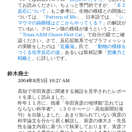
ン
てお読みください。ちょっと専門的ですが、「
ＢＺ
反応について
」もご参考に。生物の模様との関係に
ついては、「
Pattern of life
」、日本語では、「
シ
マウマの縞模様はどこからやってくる？
」の解説が
ていねい。クローン猫の模様が違うということ、
「
Texas A&M Clones First Cat
」で自分の眼でご確
認ください。さて、反応拡散系でゼブラフィッシュ
の実験をしたのは「
近藤滋
」氏で、「
動物の模様を
つくる化学反応の波
」あるいは取材記事「
想像力と
戦略と
」に詳しいです。
鈴木堯士
2004年8月3日 10:27 AM
高知で寺田寅彦に関連する施設を見学されたレポー
トを楽しく読みました。
昨年１１月に、拙著「寺田寅彦の地球観”忘れては
ならない科学者”」（３００ぺージ・高知新聞社発
刊）を出版しました。あまり知られていない寅彦の
科学論文を分かり易く解説し、寅彦の偉大さ・先見
性を論文内容に基づいて執筆しております。寅彦フ