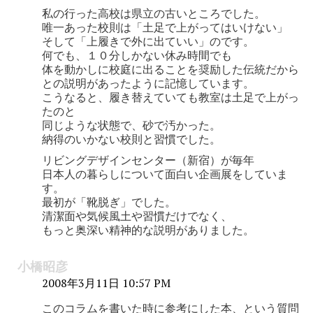
私の行った高校は県立の古いところでした。
唯一あった校則は「土足で上がってはいけない」
そして「上履きで外に出ていい」のです。
何でも、１０分しかない休み時間でも
体を動かしに校庭に出ることを奨励した伝統だから
との説明があったように記憶しています。
こうなると、履き替えていても教室は土足で上がっ
たのと
同じような状態で、砂で汚かった。
納得のいかない校則と習慣でした。
リビングデザインセンター（新宿）が毎年
日本人の暮らしについて面白い企画展をしていま
す。
最初が「靴脱ぎ」でした。
清潔面や気候風土や習慣だけでなく、
もっと奥深い精神的な説明がありました。
小橋昭彦
2008年3月11日 10:57 PM
このコラムを書いた時に参考にした本、という質問