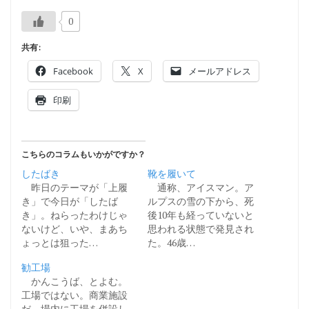
0
共有:
Facebook
X
メールアドレス
印刷
こちらのコラムもいかがですか？
したばき
靴を履いて
昨日のテーマが「上履
通称、アイスマン。ア
き」で今日が「したば
ルプスの雪の下から、死
き」。ねらったわけじゃ
後10年も経っていないと
ないけど、いや、まあち
思われる状態で発見され
ょっとは狙った…
た。46歳…
勧工場
かんこうば、とよむ。
工場ではない。商業施設
だ。場内に工場を併設し