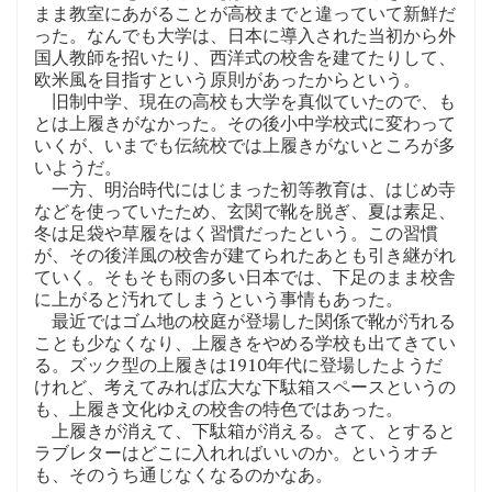
まま教室にあがることが高校までと違っていて新鮮だ
った。なんでも大学は、日本に導入された当初から外
国人教師を招いたり、西洋式の校舎を建てたりして、
欧米風を目指すという原則があったからという。
旧制中学、現在の高校も大学を真似ていたので、も
とは上履きがなかった。その後小中学校式に変わって
いくが、いまでも伝統校では上履きがないところが多
いようだ。
一方、明治時代にはじまった初等教育は、はじめ寺
などを使っていたため、玄関で靴を脱ぎ、夏は素足、
冬は足袋や草履をはく習慣だったという。この習慣
が、その後洋風の校舎が建てられたあとも引き継がれ
ていく。そもそも雨の多い日本では、下足のまま校舎
に上がると汚れてしまうという事情もあった。
最近ではゴム地の校庭が登場した関係で靴が汚れる
ことも少なくなり、上履きをやめる学校も出てきてい
る。ズック型の上履きは1910年代に登場したようだ
けれど、考えてみれば広大な下駄箱スペースというの
も、上履き文化ゆえの校舎の特色ではあった。
上履きが消えて、下駄箱が消える。さて、とすると
ラブレターはどこに入れればいいのか。というオチ
も、そのうち通じなくなるのかなあ。