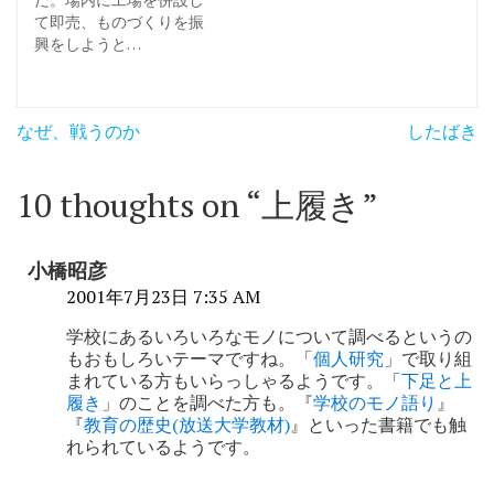
て即売、ものづくりを振
興をしようと…
投
なぜ、戦うのか
したばき
稿
ナ
10 thoughts on “
上履き
”
ビ
ゲ
小橋昭彦
ー
2001年7月23日 7:35 AM
シ
学校にあるいろいろなモノについて調べるというの
もおもしろいテーマですね。「
個人研究
」で取り組
ョ
まれている方もいらっしゃるようです。「
下足と上
履き
」のことを調べた方も。『
学校のモノ語り
』
ン
『
教育の歴史(放送大学教材)
』といった書籍でも触
れられているようです。