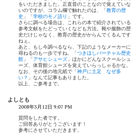
をいただきました。正直昔のことなので覚えていな
いのですが、コラム欄で触れたのは、「
教育の歴
史
」「
学校のモノ語り
」です。
さらに調べる場合は、これらの本で紹介されている
参考文献をたどっていくなども方法。靴や服飾の歴
史だけじゃなく、教育の歴史がからんでくるんです
ねぇ。
あと、もし今調べるなら、下記のようなメーカーに
尋ねるのも一歩ですね。「
つきほしバーチャル歴史
館
」「
アサヒシューズ
」ほかにどんなスクールシュ
ーズ、体育館シューズを覚えていらっしゃるかな。
なお、その後の地元紙で「
神戸に土足 なぜ多
い？
」なんて記事もありました。
以上、ご参考まで。
よしとも
2008年3月12日 9:07 PM
質問をした者です。
ご回答ありがとうございます！
参考にさせていただきます。