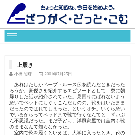
上履き
小橋 昭彦
2001年7月23日
あれはたしかベーブ・ルース伝を読んだときだった
ろうか。豪傑さを紹介するエピソードとして、寮に朝
帰りした話が紹介されていた。見回りにばれないよう
急いでベッドにもぐりこんだものの、靴をはいたまま
だったのでばれてしまった、というオチ。いくら急い
でいるからってベッドまで靴で行くなんてと、ずいぶ
ん不思議だった。まだ子ども、洋風家屋では室内も靴
のままなんて知らなかった。
室内で靴を履くといえば、大学に入ったとき、靴の